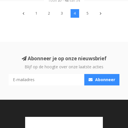
Toon
37
-
48
van 54
1
2
3
4
5
Abonneer je op onze nieuwsbrief
Blijf op de hoogte over onze laatste acties
Abonneer