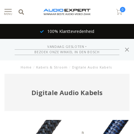
0
MENU
100% Klanttevredenheid
VANDAAG GESLOTEN •
BEZOEK ONZE WINKEL IN DEN BOSCH
Home
/
Kabels & Stroom
/
Digitale Audio Kabels
Digitale Audio Kabels