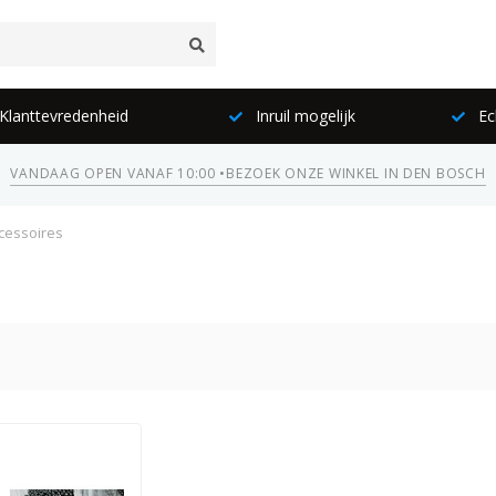
lanttevredenheid
Inruil mogelijk
Ec
VANDAAG OPEN VANAF 10:00 •
BEZOEK ONZE WINKEL IN DEN BOSCH
cessoires