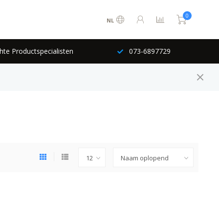
0
NL
hte Productspecialisten
073-6897729