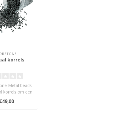
ORSTONE
al korrels
one Metal beads
al korrels om een
rekerstand of
€49,00
diomeub..