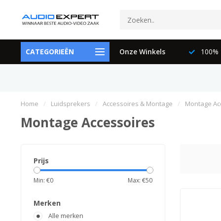
ctspecialisten
CATEGORIEËN
073-6897729
Onze Winkels
100% K
Home
/
Luidsprekers
/
Accessoires & Montage
/
Montage Ac
Montage Accessoires
Prijs
Min: €
0
Max: €
50
Merken
Alle merken