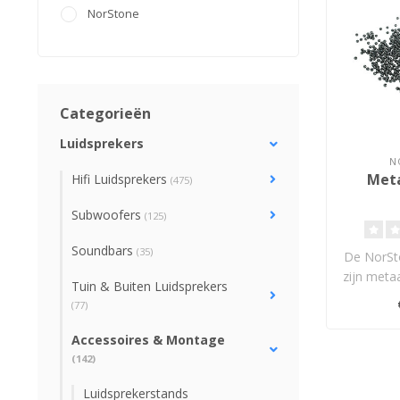
NorStone
Categorieën
Luidsprekers
N
Meta
Hifi Luidsprekers
(475)
Subwoofers
(125)
Soundbars
(35)
De NorSt
zijn meta
Tuin & Buiten Luidsprekers
luidsp
(77)
au
Accessoires & Montage
(142)
Luidsprekerstands