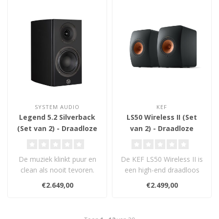
SYSTEM AUDIO
KEF
Legend 5.2 Silverback
LS50 Wireless II (Set
(Set van 2) - Draadloze
van 2) - Draadloze
Boekenplank
Boekenplank
Luidsprekers
Luidsprekers
De muziek klinkt puur en
De KEF LS50 Wireless II is
clean als nooit tevoren.
een high-end draadloos
Legend silverback is een
muzieksysteem met 12e
€2.649,00
€2.499,00
techn..
generati..