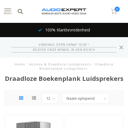
0
MENU
100% Klanttevredenheid
VANDAAG OPEN VANAF 10:00 •
BEZOEK ONZE WINKEL IN DEN BOSCH
Home
/
Actieve & Draadloze Luidsprekers
/
Draadloze
Boekenplank Luidsprekers
Draadloze Boekenplank Luidsprekers