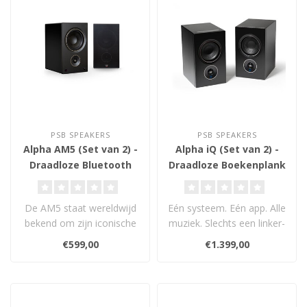
PSB SPEAKERS
PSB SPEAKERS
Alpha AM5 (Set van 2) -
Alpha iQ (Set van 2) -
Draadloze Bluetooth
Draadloze Boekenplank
Boekenplank
Luidsprekers
Luidsprekers
De AM5 staat wereldwijd
Eén systeem. Eén app. Alle
bekend om zijn iconische
muziek. Slechts een linker-
prestaties en zet de
en rechterluidspreker e..
€599,00
€1.399,00
standaard ..