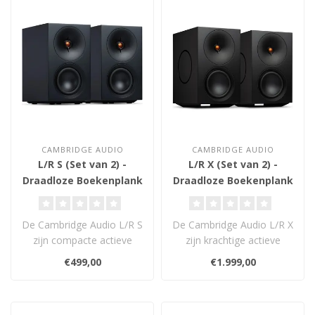
CAMBRIDGE AUDIO
CAMBRIDGE AUDIO
L/R S (Set van 2) -
L/R X (Set van 2) -
Draadloze Boekenplank
Draadloze Boekenplank
Luidsprekers
Luidsprekers
De Cambridge Audio L/R S
De Cambridge Audio L/R X
zijn compacte actieve
zijn krachtige actieve
stereo speakers met
streaming speakers met
€499,00
€1.999,00
100W vermogen..
800W vers..