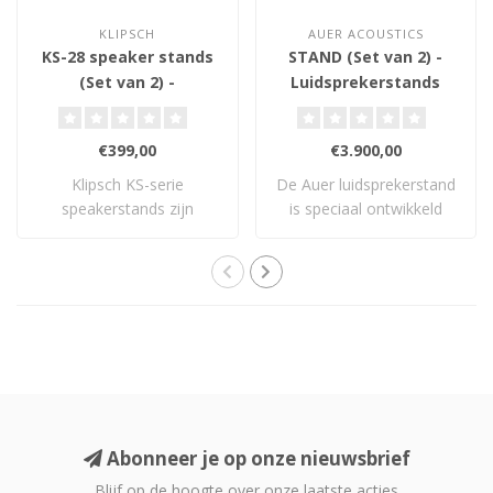
KLIPSCH
AUER ACOUSTICS
KS-28 speaker stands
STAND (Set van 2) -
(Set van 2) -
Luidsprekerstands
Luidsprekerstands
€399,00
€3.900,00
Klipsch KS-serie
De Auer luidsprekerstand
speakerstands zijn
is speciaal ontwikkeld
perfect voor je boekenpl..
voor de Vers..
Abonneer je op onze nieuwsbrief
Blijf op de hoogte over onze laatste acties