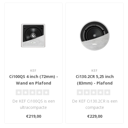
KEF
KEF
Ci100QS 4 inch (72mm) -
Ci130.2CR 5,25 inch
Wand en Plafond
(83mm) - Plafond
Inbouw Luidspreker
Inbouw Luidspreker
De KEF Ci100QS is een
De KEF Ci130.2CR is een
ultracompacte
compacte
inbouwluidspreker uit de
plafondluidspreker met
€219,00
€229,00
Soundlight-serie. D..
Uni-Q-driver voor breed,..