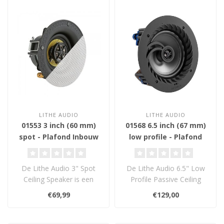
LITHE AUDIO
LITHE AUDIO
01553 3 inch (60 mm)
01568 6.5 inch (67 mm)
spot - Plafond Inbouw
low profile - Plafond
Luidspreker
Inbouw Luidspreker
De Lithe Audio 3" Spot
De Lithe Audio 6.5" Low
Ceiling Speaker is een
Profile Passive Ceiling
ultracompacte passieve
Speaker biedt
€69,99
€129,00
plafondspea..
hoogwaardig geluid..