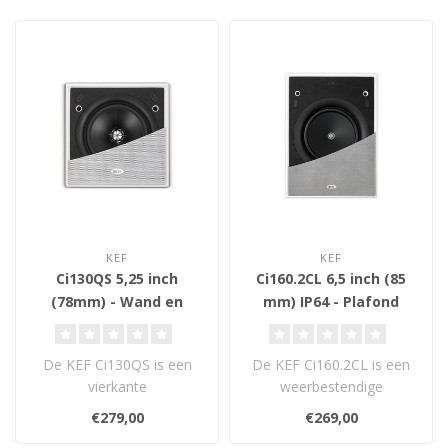
KEF
KEF
Ci130QS 5,25 inch
Ci160.2CL 6,5 inch (85
(78mm) - Wand en
mm) IP64 - Plafond
Plafond Inbouw
Inbouw Luidspreker
Luidspreker
De KEF Ci130QS is een
De KEF Ci160.2CL is een
vierkante
weerbestendige
inbouwluidspreker met
plafondluidspreker met
€279,00
€269,00
5,25" Uni-Q-driver, Ultra-..
Uni-Q-driver en ul..