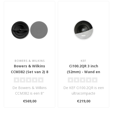
BOWERS & WILKINS
KEF
Bowers & Wilkins
Ci100.2QR 3 inch
CCM382 (Set van 2) 8
(52mm) - Wand en
inch (85mm) - Plafond
Plafond Inbouw
Inbouw Luidsprekers
Luidspreker
De Bowers & Wilkins
De KEF Ci100.2QR is een
CCM382 is een 8"
ultracompacte
tweeweg
plafondluidspreker uit de
€569,00
€219,00
plafondluidspreker met
Soundlight-serie..
vochtbestend..