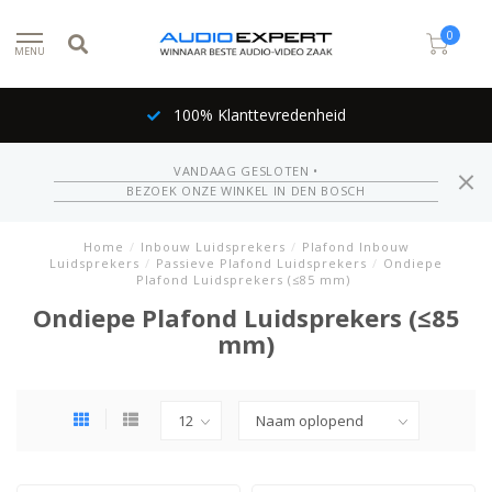
0
MENU
100% Klanttevredenheid
VANDAAG GESLOTEN •
BEZOEK ONZE WINKEL IN DEN BOSCH
Home
/
Inbouw Luidsprekers
/
Plafond Inbouw
Luidsprekers
/
Passieve Plafond Luidsprekers
/
Ondiepe
Plafond Luidsprekers (≤85 mm)
Ondiepe Plafond Luidsprekers (≤85
mm)