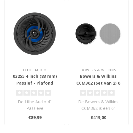
LITHE AUDIO
BOWERS & WILKINS
03255 4 inch (83 mm)
Bowers & Wilkins
Passief - Plafond
CCM362 (Set van 2) 6
Inbouw Luidspreker
inch (79mm) - Plafond
Inbouw Luidsprekers
De Lithe Audio 4"
De Bowers & Wilkins
Passieve
CCM362 is een 6"
Plafondluidspreker levert
tweeweg
€89,99
€419,00
helder, krachtig geluid in ..
plafondluidspreker met
vochtbestend..