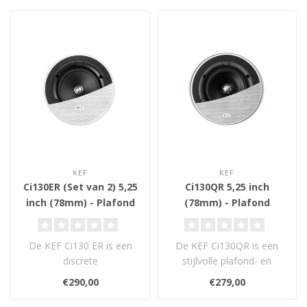
KEF
KEF
Ci130ER (Set van 2) 5,25
Ci130QR 5,25 inch
inch (78mm) - Plafond
(78mm) - Plafond
Inbouw Luidsprekers
Inbouw Luidspreker
De KEF Ci130 ER is een
De KEF Ci130QR is een
discrete
stijlvolle plafond- en
plafondinbouwluidspreker
wandinbouwluidspreker
€290,00
€279,00
uit de E-serie met Uni-..
met Uni-Q-dri..