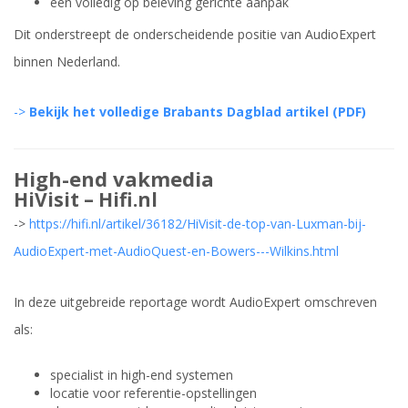
een volledig op beleving gerichte aanpak
Dit onderstreept de onderscheidende positie van AudioExpert
binnen Nederland.
->
Bekijk het volledige Brabants Dagblad artikel (PDF)
High-end vakmedia
HiVisit –
Hifi.nl
->
https://hifi.nl/artikel/36182/HiVisit-de-top-van-Luxman-bij-
AudioExpert-met-AudioQuest-en-Bowers---Wilkins.html
In deze uitgebreide reportage wordt AudioExpert omschreven
als:
specialist in high-end systemen
locatie voor referentie-opstellingen