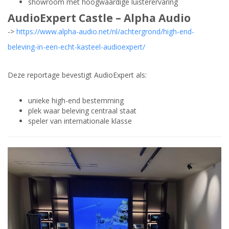
showroom met hoogwaardige luisterervaring
AudioExpert Castle –
Alpha Audio
->
https://www.alpha-audio.net/nl/achtergrond/high-end-
beleving-in-een-echt-kasteel-audioexpert/
Deze reportage bevestigt AudioExpert als:
unieke high-end bestemming
plek waar beleving centraal staat
speler van internationale klasse