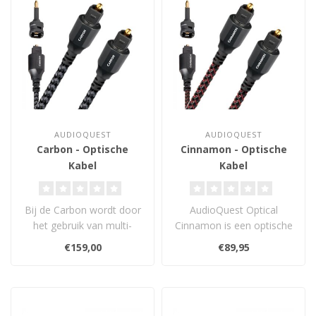
AUDIOQUEST
AUDIOQUEST
Carbon - Optische
Cinnamon - Optische
Kabel
Kabel
Bij de Carbon wordt door
AudioQuest Optical
het gebruik van multi-
Cinnamon is een optische
fibers een zuiverdere
kwaliteitskabel met een
€159,00
€89,95
signaalove..
zuiverder ge..