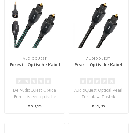
AUDIOQUEST
AUDIOQUEST
Forest - Optische Kabel
Pearl - Optische Kabel
De AudioQuest Optical
AudioQuest Optical Pearl
Forest is een optische
Toslink ↔ Toslink
kwaliteitskabel met een
afwerking is een ideale
€59,95
€39,95
erg goede p..
kabel voor ..