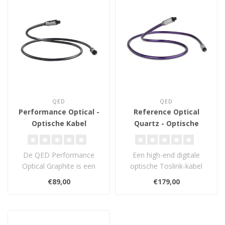
QED
QED
Performance Optical -
Reference Optical
Optische Kabel
Quartz - Optische
Kabel
De QED Performance
Een high-end digitale
Optical Graphite is een
optische Toslink-kabel
bekroonde digitale
met echte boro-
€89,00
€179,00
optische kabel met..
silicaatglasvezels. ..