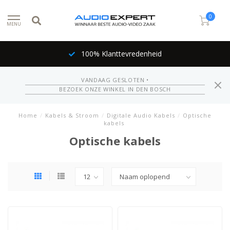
0
MENU
100% Klanttevredenheid
VANDAAG GESLOTEN •
BEZOEK ONZE WINKEL IN DEN BOSCH
Home
/
Kabels & Stroom
/
Digitale Audio Kabels
/
Optische
kabels
Optische kabels