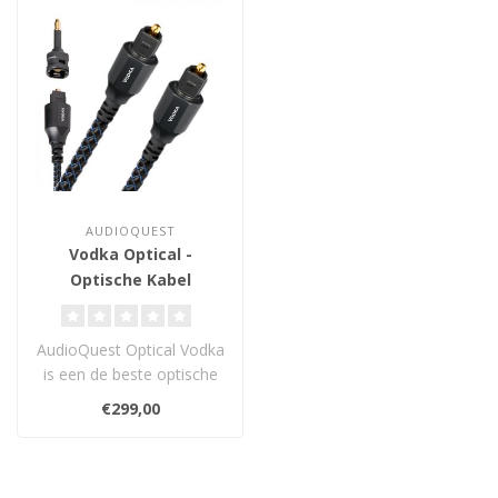
AUDIOQUEST
Vodka Optical -
Optische Kabel
AudioQuest Optical Vodka
is een de beste optische
kabels. Door het gebruik
€299,00
van m..