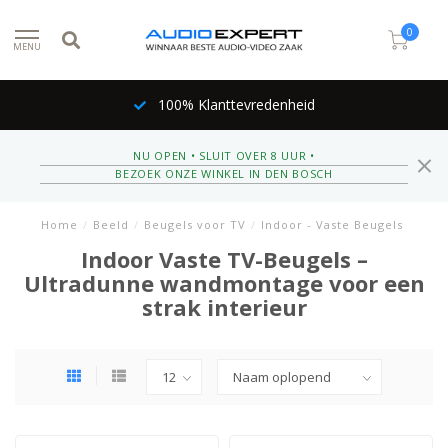
0
MENU
100% Klanttevredenheid
NU OPEN • SLUIT OVER 8 UUR •
BEZOEK ONZE WINKEL IN DEN BOSCH
Home
/
Beeld
/
Beugels voor TV
/
Indoor - Vaste Beugels
Indoor Vaste TV-Beugels –
Ultradunne wandmontage voor een
strak interieur