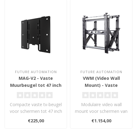
FUTURE AUTOMATION
FUTURE AUTOMATION
MAG-V2 - Vaste
VWM (Video Wall
Muurbeugel tot 47 inch
Mount) - Vaste
Muurbeugel 42-70 inch
Compacte vaste tv-beugel
Modulaire video wall
voor schermen tot 47 inch
mount voor schermen van
met VESA 200. Slechts 15
42–70 inch. Met push-
€225,00
€1.154,00
mm d..
open mechani..