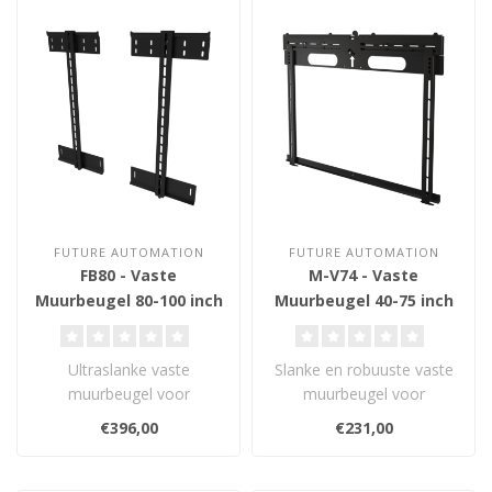
FUTURE AUTOMATION
FUTURE AUTOMATION
FB80 - Vaste
M-V74 - Vaste
Muurbeugel 80-100 inch
Muurbeugel 40-75 inch
Ultraslanke vaste
Slanke en robuuste vaste
muurbeugel voor
muurbeugel voor
schermen van 80" tot
schermen van 40" tot 75"
€396,00
€231,00
100". Slechts 25 mm van
met VESA 700x4..
d..