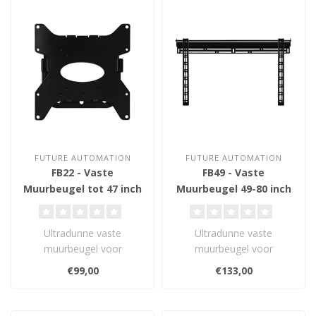
FUTURE AUTOMATION
FUTURE AUTOMATION
FB22 - Vaste
FB49 - Vaste
Muurbeugel tot 47 inch
Muurbeugel 49-80 inch
Ultradunne vaste
Ultradunne vaste
muurbeugel voor
muurbeugel voor
schermen tot 47 inch.
schermen van 49" tot 80".
€99,00
€133,00
Slechts 15 mm diep, VESA
VESA-compatibel tot 8..
..