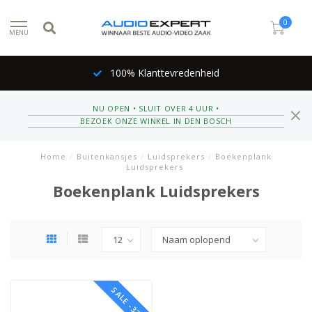
0
MENU
100% Klanttevredenheid
NU OPEN • SLUIT OVER 4 UUR •
BEZOEK ONZE WINKEL IN DEN BOSCH
Home
/
Buitenkansjes
/
Luidsprekers
/
Boekenplank
Luidsprekers
Boekenplank Luidsprekers
SALE -33%