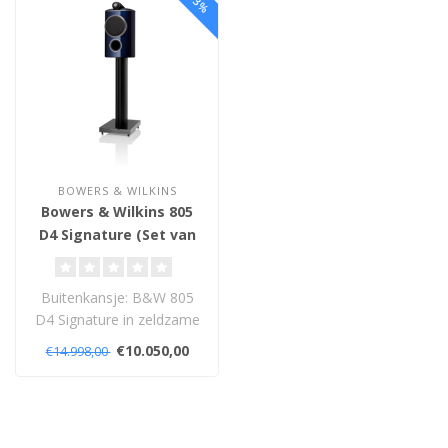
BOWERS & WILKINS
Bowers & Wilkins 805
D4 Signature (Set van
2) Midnight Blue
Metallic - Demomodel
Buitenkansje: B&W 805
D4 Signature in zeldzame
Midnight Blue Metallic als
€10.050,00
€14.998,00
demomo..