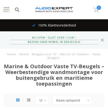
0
MENU
100% Klanttevredenheid
NU OPEN • SLUIT OVER 1 UUR •
BEZOEK ONZE WINKEL IN DEN BOSCH
Home
/
Beeld
/
Beugels voor TV
/
Marine en Outdoor - Vaste
Beugels
Marine & Outdoor Vaste TV-Beugels –
Weerbestendige wandmontage voor
buitengebruik en maritieme
toepassingen