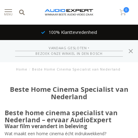
0
MENU
100% Klanttevredenheid
VANDAAG GESLOTEN •
BEZOEK ONZE WINKEL IN DEN BOSCH
Home
/
Beste Home Cinema Specialist van Nederland
Beste Home Cinema Specialist van
Nederland
Beste home cinema specialist van
Nederland – ervaar AudioExpert
Waar film verandert in beleving
Wat maakt een home cinema écht indrukwekkend?