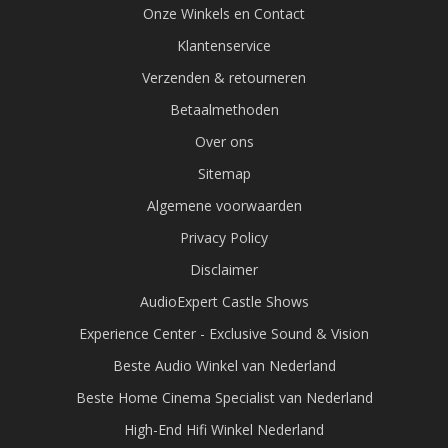
Naast demo- en refurbished producten vind je binnen
Onze Winkels en Contact
Buitenkansjes ook
inruilmodellen
. Dit zijn producten die
Klantenservice
door klanten zijn ingeruild bij de aanschaf van nieuwe
Verzenden & retourneren
audio- of home cinema-apparatuur.
Betaalmethoden
Over ons
WAT ZIJN INRUILMODELLEN?
Sitemap
Inruilmodellen zijn gebruikte producten die:
Algemene voorwaarden
Privacy Policy
technisch zijn gecontroleerd door AudioExpert
Disclaimer
volledig functioneren volgens specificaties
AudioExpert Castle Shows
Experience Center - Exclusive Sound & Vision
vaak afkomstig zijn uit zorgvuldig gebruikte
Beste Audio Winkel van Nederland
installaties
Beste Home Cinema Specialist van Nederland
High-End Hifi Winkel Nederland
een aantrekkelijk prijsvoordeel bieden