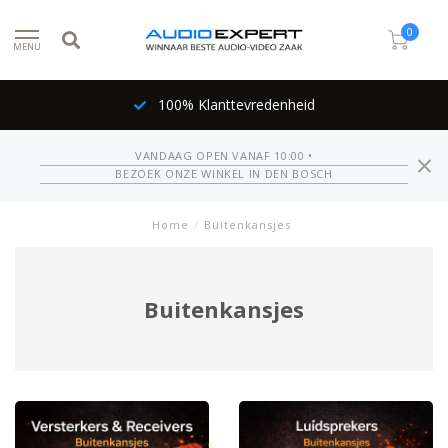
0
MENU
100% Klanttevredenheid
VANDAAG OPEN VANAF 10:00 •
BEZOEK ONZE WINKEL IN DEN BOSCH
Home
/
Buitenkansjes
Buitenkansjes