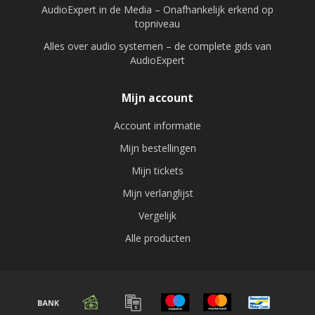
AudioExpert in de Media – Onafhankelijk erkend op
topniveau
Deze modellen kunnen lichte gebruikssporen vertonen,
Alles over audio systemen – de complete gids van
maar leveren nog steeds de geluidskwaliteit die je van
AudioExpert
hoogwaardige audio mag verwachten.
Mijn account
WAAROM KIEZEN VOOR EEN INRUILMODEL?
Account informatie
Extra scherp geprijsd
ten opzichte van nieuw
Mijn bestellingen
Mijn tickets
Duurzame keuze
: hergebruik van hoogwaardige
Mijn verlanglijst
apparatuur
Vergelijk
Uniek aanbod
: vaak één exemplaar beschikbaar
Alle producten
Professioneel nagekeken
door specialisten
Inruilmodellen zijn ideaal wanneer je maximale kwaliteit