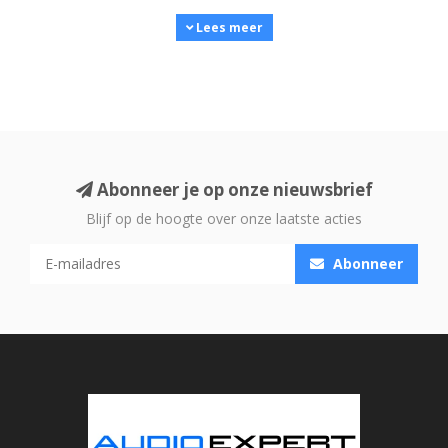
hoogwaardige techniek, duurzaamheid en aantrekkelijke
Lees meer
prijzen samenkomen.
Alle producten in deze categorie zijn technisch
gecontroleerd en verkeren in uitstekende staat. Zo profiteer
je van premium prestaties, mét zekerheid — maar tegen
Abonneer je op onze nieuwsbrief
een lagere prijs dan nieuw.
Blijf op de hoogte over onze laatste acties
Wat zijn Buitenkansjes?
Abonneer
Buitenkansjes bestaan uit producten die niet meer als
nieuw verkocht worden, maar wél volledig functioneel zijn.
Denk hierbij aan:
Demo-modellen
uit showroomopstellingen