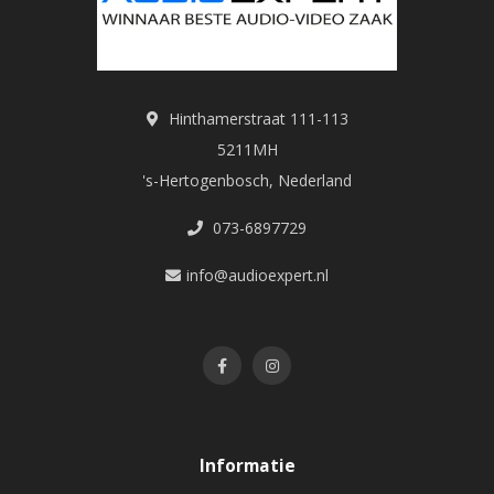
Refurbished producten
die professioneel zijn
gecontroleerd
Inruilmodellen
afkomstig van klanten die hebben
Hinthamerstraat 111-113
geüpgraded
5211MH
's-Hertogenbosch, Nederland
Geopende verpakkingen
of lichte cosmetische
073-6897729
afwijkingen
info@audioexpert.nl
Laatste stuks
of uitlopende modellen
Elk product wordt vooraf zorgvuldig getest en beoordeeld,
zodat je verzekerd bent van kwaliteit en betrouwbaarheid.
Nieuw: Inruilmodellen
Informatie