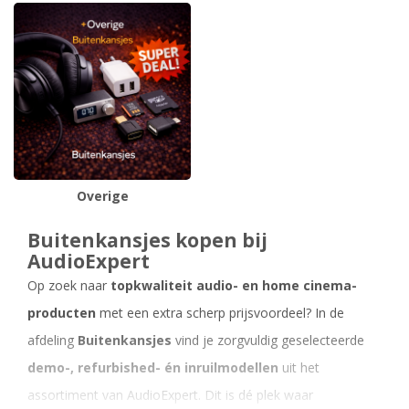
Overige
Buitenkansjes kopen bij
AudioExpert
Op zoek naar
topkwaliteit audio- en home cinema-
producten
met een extra scherp prijsvoordeel? In de
afdeling
Buitenkansjes
vind je zorgvuldig geselecteerde
demo-, refurbished- én inruilmodellen
uit het
assortiment van AudioExpert. Dit is dé plek waar