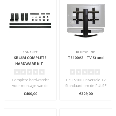
SONANCE
BLUESOUND
SB46M COMPLETE
TS100V2 - TV Stand
HARDWARE KIT -
Montagekit
Complete hardwarekit
De TS100 universele TV
voor montage van de
Standaard om de PULSE
Sonance SB46M
SOUNDBAR aan uw TV te
€400,00
€329,00
soundbar. Inclusief alle ..
hangen...