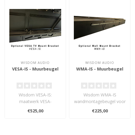
WISDOM AUDIO
WISDOM AUDIO
VESA-IS - Muurbeugel
WMA-IS - Muurbeugel
Wisdom VESA-IS:
Wisdom WMA-IS
maatwerk VESA-
wandmontagebeugel voor
montagebeugel voor
P7m- en P9m-soundbars.
€525,00
€225,00
P7m- en P9m-soundbars,
Voor stevige, stijlv..
voor een..