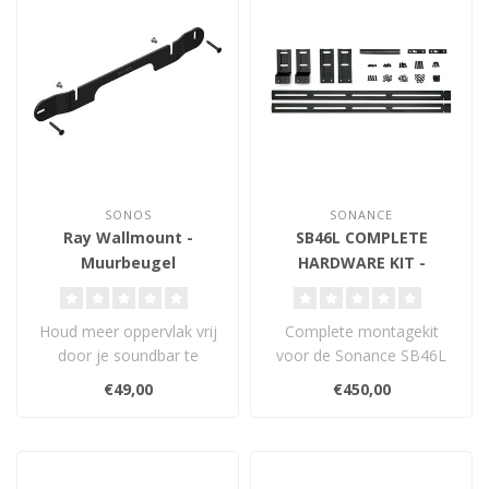
SONOS
SONANCE
Ray Wallmount -
SB46L COMPLETE
Muurbeugel
HARDWARE KIT -
Montagekit
Houd meer oppervlak vrij
Complete montagekit
door je soundbar te
voor de Sonance SB46L
installeren met deze
soundbar. Inclusief
€49,00
€450,00
speciale beuge..
onderdelen voor VE..