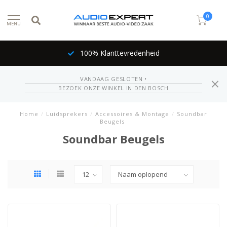
0
MENU
100% Klanttevredenheid
VANDAAG GESLOTEN •
BEZOEK ONZE WINKEL IN DEN BOSCH
Home
/
Luidsprekers
/
Accessoires & Montage
/
Soundbar
Beugels
Soundbar Beugels