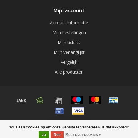
Mijn account
Account informatie
Mijn bestellingen
Mijn tickets
Mijn verlanglijst
Vergelijk
Alle producten
© Copyright 2026 Audio expert
Wij slaan cookies op om onze website te verbeteren. Is dat akkoord?
FILTERS
Ja
Nee
Meer over cookies »