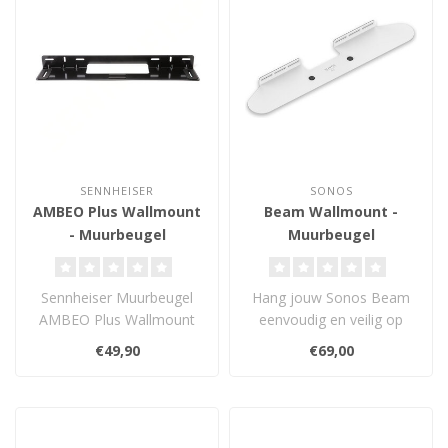
SENNHEISER
SONOS
AMBEO Plus Wallmount
Beam Wallmount -
- Muurbeugel
Muurbeugel
Sennheiser Muurbeugel
Hang jouw Sonos Beam
AMBEO Plus Wallmount
eenvoudig en veilig op
geschikt voor de AMBEO
met de speciaal
€49,90
€69,00
Plus...
ontworpen muurbeugel..