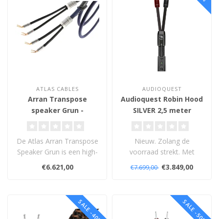
ATLAS CABLES
AUDIOQUEST
Arran Transpose
Audioquest Robin Hood
speaker Grun -
SILVER 2,5 meter
Luidsprerkabel
banaan - banaan -
Luidsprekerkabel
De Atlas Arran Transpose
Nieuw. Zolang de
Speaker Grun is een high-
voorraad strekt. Met
end OCC luidsprekerkabel
levenslange garantie.
€6.621,00
€3.849,00
€7.699,00
met v..
SALE -40%
SALE -50%