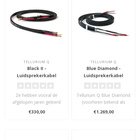
TELLURIUM Q
TELLURIUM Q
Black II -
Blue Diamond -
Luidsprekerkabel
Luidsprekerkabel
Ze hebben vooral de
Tellurium Q Blue Diamond
afgelopen jaren geleerd
(voorheen bekend als
en ontwikkeld en hebben
Green) is de begeleidende
€330,00
€1.269,00
een manier b..
kabel vo..