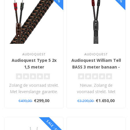
AUDIOQUEST
AUDIOQUEST
Audioquest Type 5 2x
Audioquest William Tell
1,5 meter
BASS 3 meter banaan -
banaan/banaan -
banaan -
Luidsprekerkabel
Luidsprekerkabel
Zolang de voorraad strekt.
Nieuw. Zolang de
Met levenslange garantie.
voorraad strekt. Met
levenslange garantie.
€299,00
€1.650,00
€499,00
€3.299,00
SALE -50%