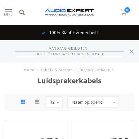
0
MENU
100% Klanttevredenheid
VANDAAG GESLOTEN •
BEZOEK ONZE WINKEL IN DEN BOSCH
Home
/
Kabels & Stroom
/
Luidsprekerkabels
Luidsprekerkabels