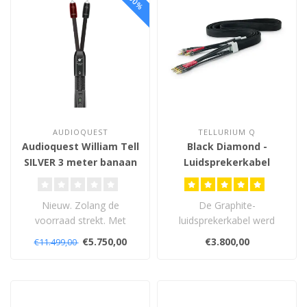
AUDIOQUEST
TELLURIUM Q
Audioquest William Tell
Black Diamond -
SILVER 3 meter banaan
Luidsprekerkabel
- banaan -
Luidsprekerkabel
Nieuw. Zolang de
De Graphite-
voorraad strekt. Met
luidsprekerkabel werd
levenslange garantie.
door een recensent 'de
€5.750,00
€3.800,00
€11.499,00
beste luidsprekerkabels..