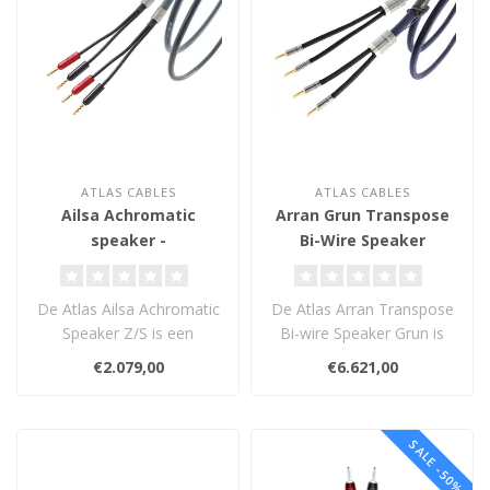
ATLAS CABLES
ATLAS CABLES
Ailsa Achromatic
Arran Grun Transpose
speaker -
Bi-Wire Speaker
Luidsprekerkabel
(BiWire/BiAmp) -
Luidsprekerkabel
De Atlas Ailsa Achromatic
De Atlas Arran Transpose
Speaker Z/S is een
Bi-wire Speaker Grun is
hoogwaardige OCC
een high-end OCC-
€2.079,00
€6.621,00
luidsprekerkabel m..
koperen luidsp..
SALE -50%