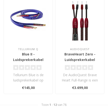
TELLURIUM Q
AUDIOQUEST
Blue II -
BraveHeart Zero -
Luidsprekerkabel
Luidsprekerkabel
Tellurium Blue is de
De AudioQuest Brave
luidsprekerkabel op
Heart Full-Range is een
instapniveau die is
high-end luidsprekerkabel
€145,00
€3.699,00
ontworpen als aanvu..
met ZERO-T..
Toon
1
-
12
van 78