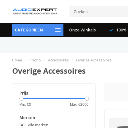
ctspecialisten
CATEGORIEËN
073-6897729
Onze Winkels
100% K
Home
/
Phono
/
Accessoires
/
Overige Accessoires
Overige Accessoires
Prijs
Min: €
0
Max: €
2000
Merken
Alle merken