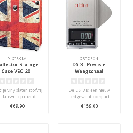
VICTROLA
ORTOFON
ollector Storage
DS-3 - Precisie
Case VSC-20 -
Weegschaal
Opbergkoffer
 je vinylplaten stofvrij
De DS-3 is een nieuw
n krasvrij op met de
lichtgewicht compact
rola Record Case. Deze
model met digitale
€69,90
€159,00
ro..
stylusmanometer. De..