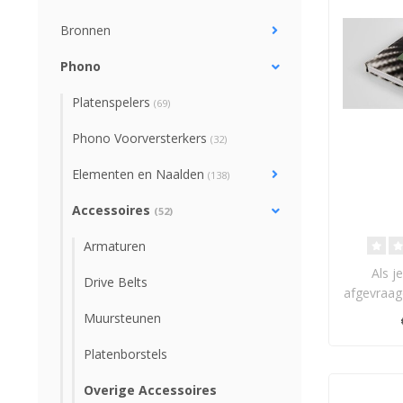
Bronnen
Phono
Platenspelers
(69)
Phono Voorversterkers
(32)
Elementen en Naalden
(138)
Accessoires
(52)
Armaturen
Als j
Drive Belts
afgevraagd
hoe het a
Muursteunen
Platenborstels
Overige Accessoires