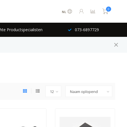
0
NL
hte Productspecialisten
073-6897729