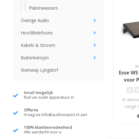
Platenwassers
Overige Audio
Hoofdtelefoons
Kabels & Stroom
Buitenkansjes
N
Steinway Lyngdorf
Esse WS
voor 
Inruil mogelijk
Ruil uw oude apparatuur in
In aanvu
range i
Offerte
NorSton
Vraag via
info@audioexpert.nl
aan
pl
100% klanttevredenheid
Alle aandacht voor u