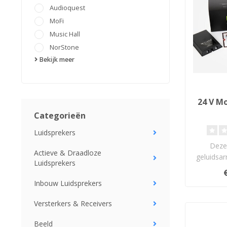
Audioquest
MoFi
Music Hall
NorStone
Bekijk meer
24 V M
Categorieën
Luidsprekers
Deze 
Actieve & Draadloze
geluidsar
Luidsprekers
24v-
ontwor
Inbouw Luidsprekers
Versterkers & Receivers
Beeld