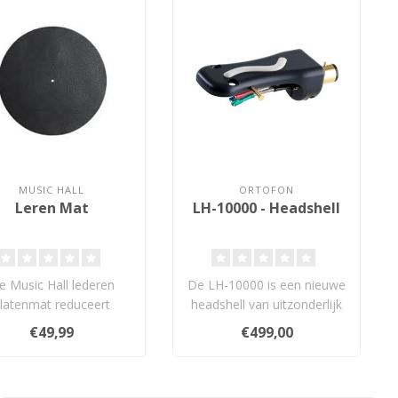
MUSIC HALL
ORTOFON
Leren Mat
LH-10000 - Headshell
e Music Hall lederen
De LH-10000 is een nieuwe
latenmat reduceert
headshell van uitzonderlijk
onanties en statische
hoge kwaliteit, gemaakt
€49,99
€499,00
lading en bie..
va..