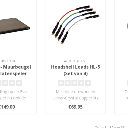
ORSTONE
AUDIOQUEST
 - Muurbeugel
Headshell Leads HL-5
Platenspeler
(Set van 4)
lling op de Esse
Met zijde omwonden
D
s er nu ook de
Linear-Crystal Copper litz
p
e Esse WS, een
geleiders. Wordt geleverd in
res
€149,00
€69,95
atenspele..
een z..
Toon
1
-
12
van 33