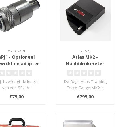
ORTOFON
REGA
APJ1 - Optioneel
Atlas MK2 -
wicht en adapter
Naalddrukmeter
J-1 verlengt de lengte
De Rega Atlas Tracking
van een SPU A-
Force Gauge MK2 is
aalmodel tot de lengte
ontworpen om
€79,00
€299,00
van een standaa..
gebruiksvriendelijk, cons..