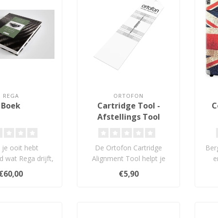
REGA
ORTOFON
Boek
Cartridge Tool -
C
Afstellings Tool
e je ooit hebt
De Ortofon Cartridge
Berg
 wat Rega drijft,
Alignment Tool helpt je
e
llemaal begon, en
eenvoudig en nauwkeurig
Vict
€60,00
€5,90
als j..
je element ..