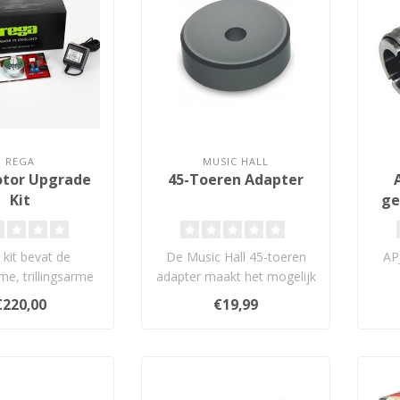
REGA
MUSIC HALL
otor Upgrade
45-Toeren Adapter
Kit
ge
kit bevat de
De Music Hall 45-toeren
AP
me, trillingsarme
adapter maakt het mogelijk
motor die is
om singles met groot gat
sch
€220,00
€19,99
pen en ontwi..
perf..