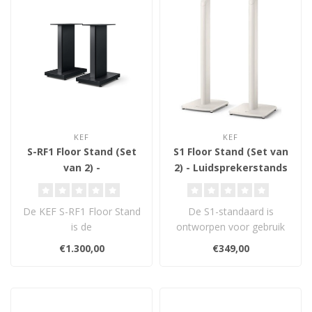
KEF
KEF
S-RF1 Floor Stand (Set
S1 Floor Stand (Set van
van 2) -
2) - Luidsprekerstands
Luidsprekerstands
De KEF S-RF1 Floor Stand
De S1-standaard is
is de
ontworpen voor gebruik
Luidsprekerstandaard
met het LSX II draadloze
€1.300,00
€349,00
speciaal ontworpen voor
HiFi-systeem...
de R..