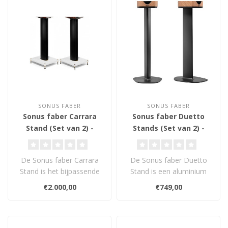
SONUS FABER
SONUS FABER
Sonus faber Carrara
Sonus faber Duetto
Stand (Set van 2) -
Stands (Set van 2) -
Luidsprekerstands
Luidsprekerstands
De Sonus faber Carrara
De Sonus faber Duetto
Stand is het bijpassende
Stand is een aluminium
statief voor de Minima
luidsprekerstatief
€2.000,00
€749,00
Amator II..
ontworpen voor d..