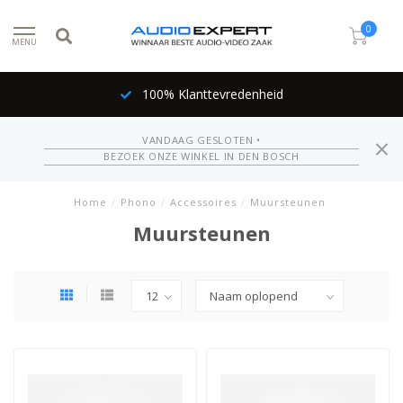
0
MENU
100% Klanttevredenheid
VANDAAG GESLOTEN •
BEZOEK ONZE WINKEL IN DEN BOSCH
Home
/
Phono
/
Accessoires
/
Muursteunen
Muursteunen