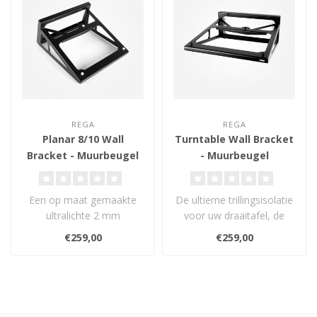
REGA
REGA
Planar 8/10 Wall
Turntable Wall Bracket
Bracket - Muurbeugel
- Muurbeugel
Een op maat gemaakte
De ultieme trillingsisolatie
ultralichte 2 mm
voor uw draaitafel, de
aluminium muurbeugel,
volgende generatie
€259,00
€259,00
speciaal ontworpen v..
draaitafe..