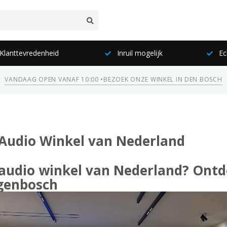
lanttevredenheid
Inruil mogelijk
Ec
VANDAAG OPEN VANAF 10:00 •
BEZOEK ONZE WINKEL IN DEN BOSCH
 Audio Winkel van Nederland
audio winkel van Nederland? Ontde
genbosch