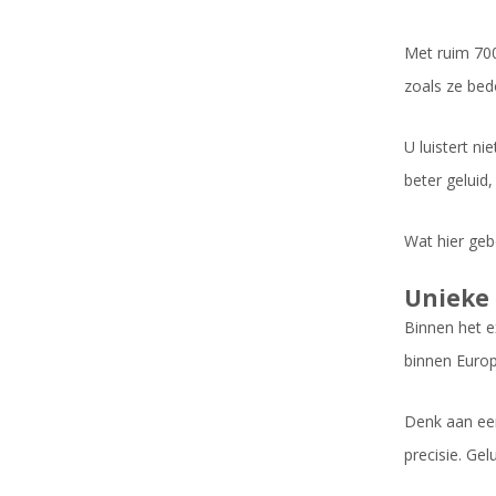
Met ruim 700
zoals ze bedo
U luistert n
beter geluid
Wat hier geb
Unieke 
Binnen het e
binnen Europa
Denk aan ee
precisie. Ge