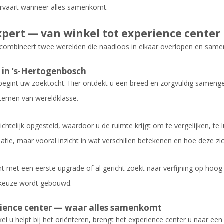
rvaart wanneer alles samenkomt.
pert — van winkel tot experience center
combineert twee werelden die naadloos in elkaar overlopen en samen 
 in ’s-Hertogenbosch
 begint uw zoektocht. Hier ontdekt u een breed en zorgvuldig samenge
temen van wereldklasse.
zichtelijk opgesteld, waardoor u de ruimte krijgt om te vergelijken, te l
atie, maar vooral inzicht in wat verschillen betekenen en hoe deze zic
nt met een eerste upgrade of al gericht zoekt naar verfijning op ho
e keuze wordt gebouwd.
ience center — waar alles samenkomt
l u helpt bij het oriënteren, brengt het experience center u naar een