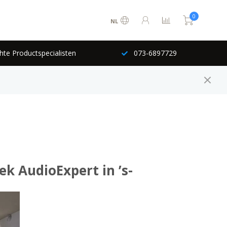
0
NL
hte Productspecialisten
073-6897729
k AudioExpert in ’s-