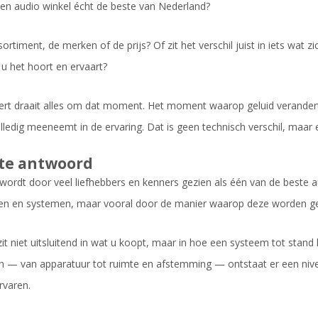
n audio winkel écht de beste van Nederland?
sortiment, de merken of de prijs? Of zit het verschil juist in iets wat z
 het hoort en ervaart?
ert draait alles om dat moment. Het moment waarop geluid verandert 
olledig meeneemt in de ervaring. Dat is geen technisch verschil, maar 
te antwoord
wordt door veel liefhebbers en kenners gezien als één van de beste a
en en systemen, maar vooral door de manier waarop deze worden ge
zit niet uitsluitend in wat u koopt, maar in hoe een systeem tot stand
 van apparatuur tot ruimte en afstemming — ontstaat er een niveau v
rvaren.