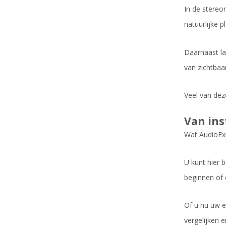
In de stereo
natuurlijke pl
Daarnaast l
van zichtbaa
Veel van deze
Van ins
Wat AudioExp
U kunt hier 
beginnen of 
Of u nu uw ee
vergelijken 