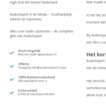
Wat maakt ee
High-End Hifi Winkel Nederland
AudioExpert in de Media – Onafhankelijk
Is het het as
erkend op topniveau
moment dat u
Alles over audio systemen – de complete
Bij AudioExp
gids van AudioExpert
een film u v
Inruil mogelijk
Het kor
Ruil uw oude apparatuur in
AudioExpert 
Offerte
Vraag via
info@audioexpert.nl
aan
van de merk
100% klanttevredenheid
Het verschil 
Alle aandacht voor u
samenkomen —
Echte winkel
Echte productspecialisten
alleen kunt e