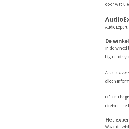
door wat u e
AudioEx
AudioExpert 
De winkel
In de winkel
high-end sys
Alles is over
alleen inform
Of u nu begi
uiteindelijk
Het exper
Waar de winke