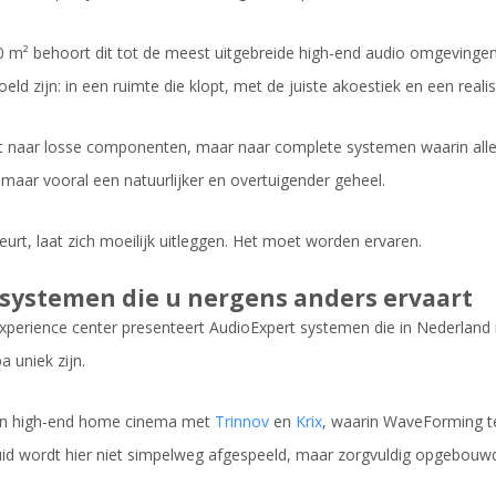
 m² behoort dit tot de meest uitgebreide high-end audio omgevingen
eld zijn: in een ruimte die klopt, met de juiste akoestiek en een reali
iet naar losse componenten, maar naar complete systemen waarin alle
, maar vooral een natuurlijker en overtuigender geheel.
eurt, laat zich moeilijk uitleggen. Het moet worden ervaren.
systemen die u nergens anders ervaart
xperience center presenteert AudioExpert systemen die in Nederland n
 uniek zijn.
n high-end home cinema met
Trinnov
en
Krix
, waarin WaveForming t
luid wordt hier niet simpelweg afgespeeld, maar zorgvuldig opgebouwd