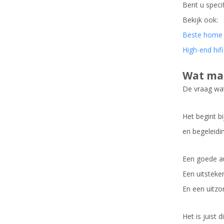
Bent u speci
Bekijk ook:
Beste home 
High-end hif
Wat maa
De vraag wat 
Het begint b
en begeleidi
Een goede au
Een uitsteke
En een uitzon
Het is juist 