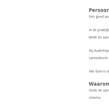
Persoon
Een goed aud
In de prakti
klinkt en aan
Bij AudioExp
samenkomt i
Het doel is 
Waarom 
Sinds de opr
cinema.