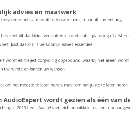
lijk advies en maatwerk
iosysteem ontstaat nooit uit losse keuzes, maar uit samenhang.
jk betekent dit dat kleine verschillen in combinatie, plaatsing of af
voelt. Juist daarom is persoonlijk advies essentieel.
ert wordt elk traject zorgvuldig opgebouwd, waarbij niet alleen word
n uw ruimte en binnen uw wensen.
niet om het meeste te laten horen, maar om het juiste te laten horen.
AudioExpert wordt gezien als één van de
ichting in 2015 heeft AudioExpert zich ontwikkeld tot een toonaang