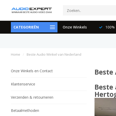
ctspecialisten
CATEGORIEËN
073-6897729
Onze Winkels
100% K
Home
/
Beste Audio Winkel van Nederland
Beste
Onze Winkels en Contact
Klantenservice
Beste 
Herto
Verzenden & retourneren
Betaalmethoden