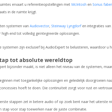
ruimtes ervaart u referentieopstellingen met
McIntosh
en
Sonus faber
aats in de ruimte krijgt.
aten systemen van
Audiovector
,
Steinway Lyngdorf
en integraties van
r high-end tot volledig geïntegreerde oplossingen.
 systemen zijn exclusief bij AudioExpert te beluisteren, waardoor u h
tap tot absolute wereldtop
ert bijzonder maakt, is niet alleen het niveau van de systemen, maar
beginnen met toegankelijke oplossingen en geleidelijk doorgroeien na
concessies hoeft te doen. Die continuïteit zorgt voor rust en vertrouw
rste stappen zet in betere audio of op zoek bent naar het uiterste nive
en stap voor stap toewerken naar de juiste combinatie.