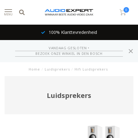
0
MENU
100% Klanttevredenheid
VANDAAG GESLOTEN •
BEZOEK ONZE WINKEL IN DEN BOSCH
Home
/
Luidsprekers
/
Hifi Luidsprekers
Luidsprekers