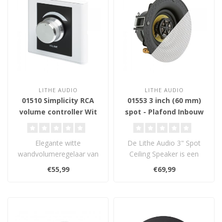
LITHE AUDIO
LITHE AUDIO
01510 Simplicity RCA
01553 3 inch (60 mm)
volume controller Wit
spot - Plafond Inbouw
Luidspreker
Elegante witte
De Lithe Audio 3" Spot
wandvolumeregelaar van
Ceiling Speaker is een
Lithe Audio met 5 standen
ultracompacte passieve
€55,99
€69,99
en uit-positie. ..
plafondspea..