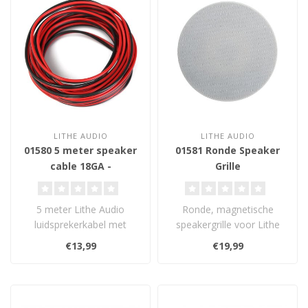
LITHE AUDIO
LITHE AUDIO
01580 5 meter speaker
01581 Ronde Speaker
cable 18GA -
Grille
Luidsprekerkabel
5 meter Lithe Audio
Ronde, magnetische
luidsprekerkabel met
speakergrille voor Lithe
18GA-dikte, ideaal voor
Audio 6.5”
€13,99
€19,99
het verbinden v..
plafondluidsprekers. Ov..