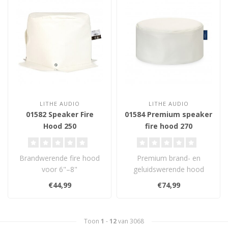
LITHE AUDIO
LITHE AUDIO
01582 Speaker Fire
01584 Premium speaker
Hood 250
fire hood 270
Brandwerende fire hood
Premium brand- en
voor 6"–8"
geluidswerende hood
plafondluidsprekers. De
voor plafondluidsprekers
€44,99
€74,99
Lithe Audio Fire Hoo..
tot 210 mm uitspa..
Toon
1
-
12
van 3068