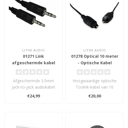
LITHE AUDIO
LITHE AUDIO
01271 Link
01278 Optical 10 meter
afgeschermde kabel
- Optische Kabel
3.5mm jack - 3.5mm
jack 10 meter
Afgeschermde 3.5mm
Hoogwaardige optische
jack-to-jack audiokabel
Toslink-kabel van 10
van 10 meter voor
meter voor ruisvrije
€24,99
€20,00
storingsvrije gelui..
digitale audio. ..