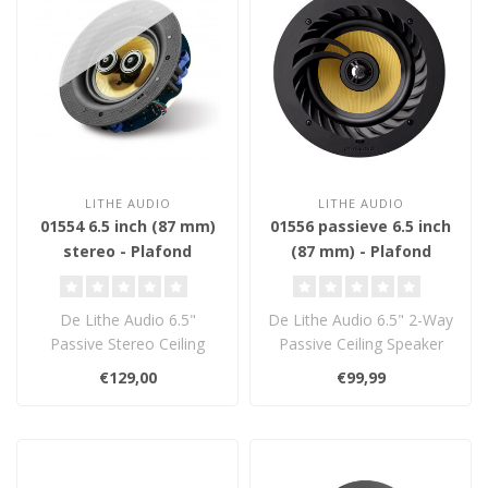
LITHE AUDIO
LITHE AUDIO
01554 6.5 inch (87 mm)
01556 passieve 6.5 inch
stereo - Plafond
(87 mm) - Plafond
Inbouw Luidspreker
Inbouw Luidspreker
De Lithe Audio 6.5"
De Lithe Audio 6.5" 2-Way
Passive Stereo Ceiling
Passive Ceiling Speaker
Speaker levert volwaardig
biedt helder, gebalanceerd
€129,00
€99,99
stereogelui..
gel..