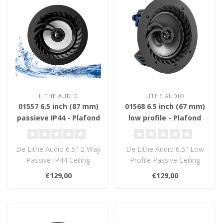
LITHE AUDIO
LITHE AUDIO
01557 6.5 inch (87 mm)
01568 6.5 inch (67 mm)
passieve IP44 - Plafond
low profile - Plafond
Inbouw Luidspreker
Inbouw Luidspreker
De Lithe Audio 6.5" 2-Way
De Lithe Audio 6.5" Low
Passive IP44 Ceiling
Profile Passive Ceiling
Speaker levert krachtig,
Speaker biedt
€129,00
€129,00
helder g..
hoogwaardig geluid..