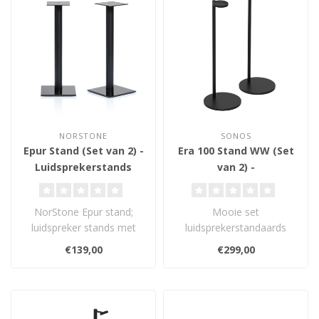
NORSTONE
SONOS
Epur Stand (Set van 2) -
Era 100 Stand WW (Set
Luidsprekerstands
van 2) -
Luidsprekerstands
NorStone Epur stand;
Mooie set
luidspreker stands met
luidsprekerstandaards
kabel doorvoer. De stands
voor de Sonos Era 100.
€139,00
€299,00
zijn 60 cm..