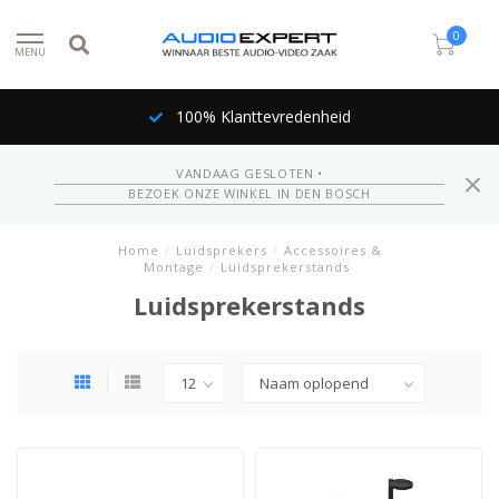
0
MENU
100% Klanttevredenheid
VANDAAG GESLOTEN •
BEZOEK ONZE WINKEL IN DEN BOSCH
Home
/
Luidsprekers
/
Accessoires &
Montage
/
Luidsprekerstands
Luidsprekerstands