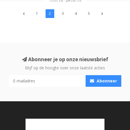
Toon
13
-
24
van 54
1
2
3
4
5
Abonneer je op onze nieuwsbrief
Blijf op de hoogte over onze laatste acties
Abonneer