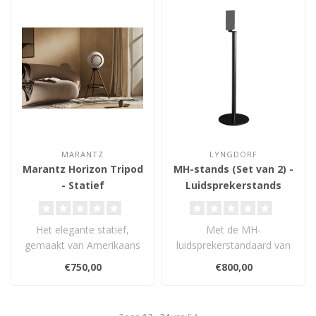
MARANTZ
LYNGDORF
Marantz Horizon Tripod
MH-stands (Set van 2) -
- Statief
Luidsprekerstands
Het elegante statief,
Met de MH-
gemaakt van Amerikaans
luidsprekerstandaard van
walnoothout en robuust
Lyngdorf Audio kunt u op
€750,00
€800,00
gietijzer me..
een strakke en eenvo..