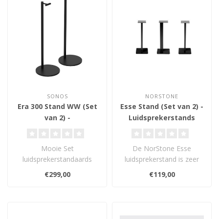
SONOS
NORSTONE
Era 300 Stand WW (Set
Esse Stand (Set van 2) -
van 2) -
Luidsprekerstands
Luidsprekerstands
Mooie Set
De NorStone Esse
luidsprekerstandaards
luidsprekerstand is zeer
voor de Sonos Era 300.
minimalistisch opgebouwd
€299,00
€119,00
en past uitst..