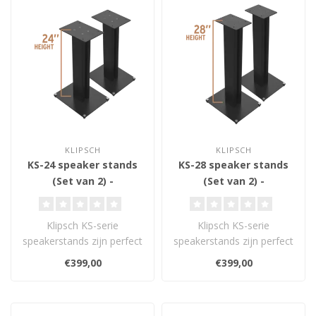
KLIPSCH
KLIPSCH
KS-24 speaker stands
KS-28 speaker stands
(Set van 2) -
(Set van 2) -
Luidsprekerstands
Luidsprekerstands
Klipsch KS-serie
Klipsch KS-serie
speakerstands zijn perfect
speakerstands zijn perfect
voor je boekenplank- of
voor je boekenplank- of
€399,00
€399,00
actieve luid..
actieve luid..