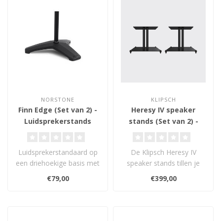
NORSTONE
KLIPSCH
Finn Edge (Set van 2) -
Heresy IV speaker
Luidsprekerstands
stands (Set van 2) -
Luidsprekerstands
Luidsprekerstandaard op
De Klipsch Heresy IV
een driehoekige basis met
speaker stands tillen je
verborgen kabelgoot.
luidsprekers én
€79,00
€399,00
Verstelba..
geluidskwaliteit ..