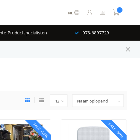
0
NL
hte Productspecialisten
073-6897729
SALE -50%
SALE -50%