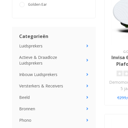
Golden Ear
Categorieën
Luidsprekers
GO
Invisa 
Actieve & Draadloze
Luidsprekers
Plaf
Lu
Inbouw Luidsprekers
Demomode
Versterkers & Receivers
5 ja
Beeld
€299
Bronnen
Phono