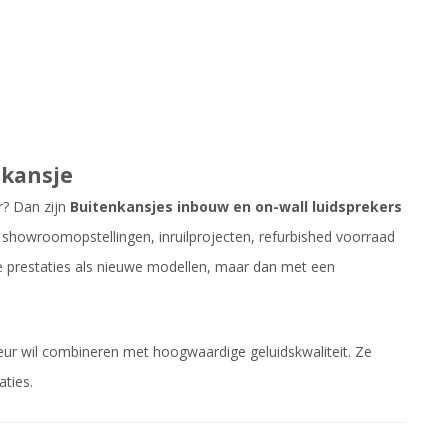
nkansje
r? Dan zijn
Buitenkansjes inbouw en on-wall luidsprekers
it showroomopstellingen, inruilprojecten, refurbished voorraad
de prestaties als nieuwe modellen, maar dan met een
ieur wil combineren met hoogwaardige geluidskwaliteit. Ze
ties.