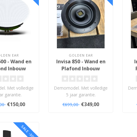
LDEN EAR
GOLDEN EAR
600 - Wand en
Invisa 850 - Wand en
I
ond Inbouw
Plafond Inbouw
idspreker
Luidspreker
l. Met volledige
Demomodel. Met volledige
Demo
ar garantie.
5 jaar garantie.
€150,00
€349,00
,00
€699,00
SALE -50%