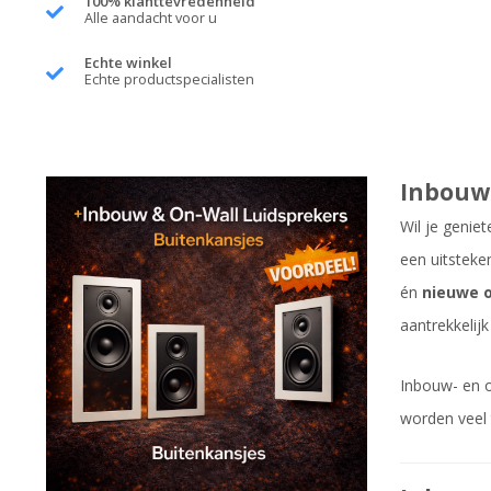
100% klanttevredenheid
Alle aandacht voor u
Echte winkel
Echte productspecialisten
Inbouw 
Wil je geniet
een uitsteke
én
nieuwe 
aantrekkelijk
Inbouw- en o
worden veel 