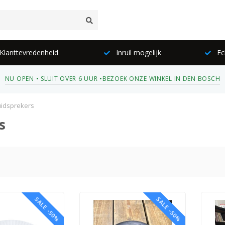
lanttevredenheid
Inruil mogelijk
Ec
NU OPEN • SLUIT OVER 6 UUR •
BEZOEK ONZE WINKEL IN DEN BOSCH
uidsprekers
s
SALE -50%
SALE -50%