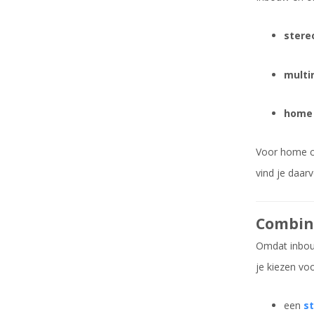
stere
multi
home 
Voor home ci
vind je daar
Combine
Omdat inbouw
je kiezen voo
een
st