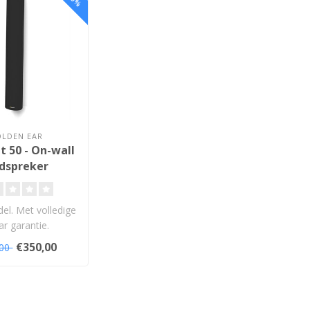
LDEN EAR
t 50 - On-wall
idspreker
l. Met volledige
ar garantie.
€350,00
,00