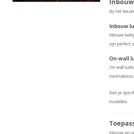
Inbouw 
Bij het kieze
Inbouw lu
Inbouw luids
zijn perfect 
On-wall l
On-wall luid
minimalistisc
Ben je speci
modellen.
Toepass
Inbouw en on