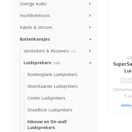
Overige Audio
Hoofdtelefoons
Kabels & Stroom
Buitenkansjes
Versterkers & Receivers
(54)
GO
Luidsprekers
(103)
SuperSa
Lu
Boekenplank Luidsprekers
Vloerstaande Luidsprekers
Demomode
5 ja
Center Luidsprekers
€699
Draadloze Luidsprekers
Inbouw en On-wall
Luidsprekers