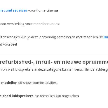
rround receiver
voor home cinema
oom-versterking voor meerdere zones
itenskansjes kun je deze eenvoudig combineren met modellen uit
Bu
t voordeel.
refurbished-, inruil- en nieuwe opruimm
 on-wall luidsprekers in deze categorie kunnen verschillende achter
-modellen
uit showroominstallaties
bished luidsprekers
die technisch zijn nagekeken