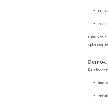
een
su
multir
Binnen de bu
oplossing me
Demo-, 
De inbouw en
Demo
Refur