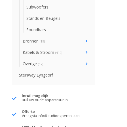
Subwoofers
Stands en Beugels
Soundbars
Bronnen
(19)
Kabels & Stroom
(419)
Overige
(17)
Steinway Lyngdorf
Inruil mogelijk
Ruil uw oude apparatuur in
Offerte
Vraag via
info@audioexpert.nl
aan