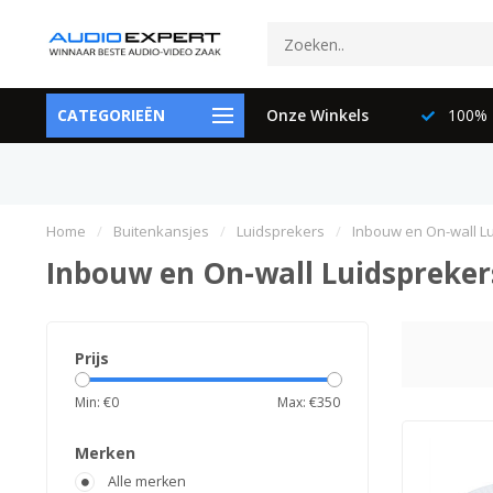
ctspecialisten
CATEGORIEËN
073-6897729
Onze Winkels
100% K
Home
/
Buitenkansjes
/
Luidsprekers
/
Inbouw en On-wall L
Inbouw en On-wall Luidspreker
Prijs
Min: €
0
Max: €
350
Merken
Alle merken