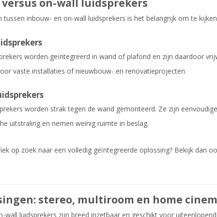
versus on-wall luidsprekers
n tussen inbouw- en on-wall luidsprekers is het belangrijk om te kijken
idsprekers
prekers worden geïntegreerd in wand of plafond en zijn daardoor vrijw
voor vaste installaties of nieuwbouw- en renovatieprojecten.
uidsprekers
sprekers worden strak tegen de wand gemonteerd. Ze zijn eenvoudig
he uitstraling en nemen weinig ruimte in beslag.
fiek op zoek naar een volledig geïntegreerde oplossing? Bekijk dan 
ingen: stereo, multiroom en home cine
-wall luidsprekers zijn breed inzetbaar en geschikt voor uiteenlopen