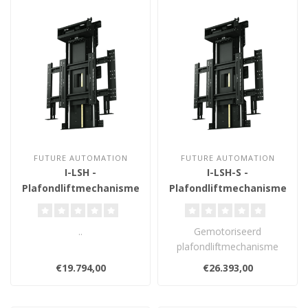
FUTURE AUTOMATION
FUTURE AUTOMATION
I-LSH -
I-LSH-S -
Plafondliftmechanisme
Plafondliftmechanisme
75-90 inch
75-90 inch
..
Gemotoriseerd
plafondliftmechanisme
met 180° draaifunctie
€19.794,00
€26.393,00
voor schermen van 75"..