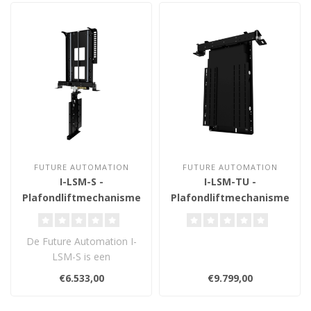
FUTURE AUTOMATION
FUTURE AUTOMATION
I-LSM-S -
I-LSM-TU -
Plafondliftmechanisme
Plafondliftmechanisme
32-65 inch
50-65 inch
De Future Automation I-
LSM-S is een
gemotoriseerde,
€6.533,00
€9.799,00
omgekeerde TV-lift met
draai..