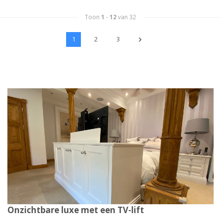
Toon
1
-
12
van 32
1
2
3
Onzichtbare luxe met een TV-lift