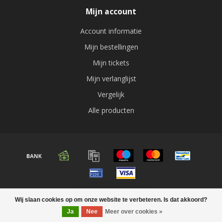
Mijn account
Account informatie
Mijn bestellingen
Mijn tickets
Mijn verlanglijst
Vergelijk
Alle producten
© Copyright 2026 Audio expert
Wij slaan cookies op om onze website te verbeteren. Is dat akkoord?
FILTERS
Ja
Nee
Meer over cookies »