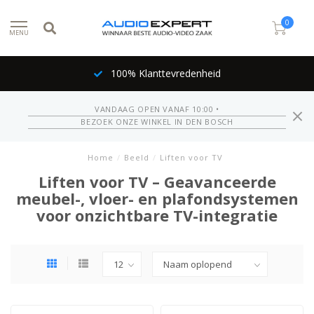
0
MENU
100% Klanttevredenheid
VANDAAG OPEN VANAF 10:00 •
BEZOEK ONZE WINKEL IN DEN BOSCH
Home
/
Beeld
/
Liften voor TV
Liften voor TV – Geavanceerde
meubel-, vloer- en plafondsystemen
voor onzichtbare TV-integratie