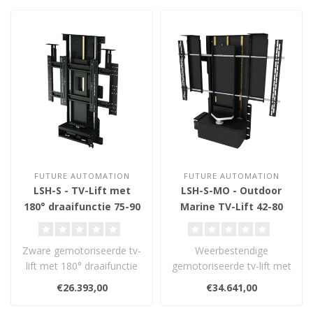
FUTURE AUTOMATION
FUTURE AUTOMATION
LSH-S - TV-Lift met
LSH-S-MO - Outdoor
180° draaifunctie 75-90
Marine TV-Lift 42-80
inch
inch
Zware gemotoriseerde tv-
Weerbestendige
lift met 180° draaifunctie
gemotoriseerde tv-lift met
voor schermen van 75”
180° draaifunctie voor
€26.393,00
€34.641,00
tot ..
schermen van 4..