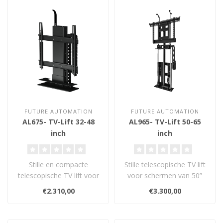
FUTURE AUTOMATION
FUTURE AUTOMATION
AL675- TV-Lift 32-48
AL965- TV-Lift 50-65
inch
inch
Stille en compacte
Stille telescopische TV lift
telescopische TV lift voor
voor schermen van 50”
schermen van 32” tot 48”.
tot 65”, ideaal voor luxe..
€2.310,00
€3.300,00
Idea..