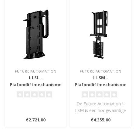
FUTURE AUTOMATION
FUTURE AUTOMATION
I-LSL -
I-LSM -
Plafondliftmechanisme
Plafondliftmechanisme
29-40 inch
42-79 inch
De Future Automation I-
LSM is een hoogwaardige
inverted tv-lift voor
€2.721,00
€4.355,00
schermen va..