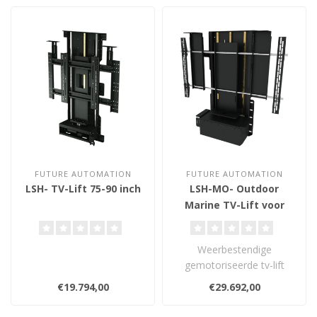
FUTURE AUTOMATION
FUTURE AUTOMATION
LSH- TV-Lift 75-90 inch
LSH-MO- Outdoor
Marine TV-Lift voor
zware outdoor
schermen
Weerbestendige
gemotoriseerde tv-lift
voor zware outdoor
€19.794,00
€29.692,00
schermen. De LSH-MO
com..