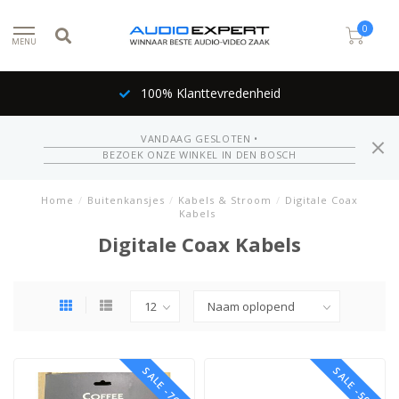
0
MENU
100% Klanttevredenheid
VANDAAG GESLOTEN •
BEZOEK ONZE WINKEL IN DEN BOSCH
Home
/
Buitenkansjes
/
Kabels & Stroom
/
Digitale Coax
Kabels
Digitale Coax Kabels
SALE -76%
SALE -50%