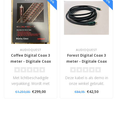
AUDIOQUEST
AUDIOQUEST
Coffee Digital Coax 3
Forest Digital Coax 3
meter - Digitale Coax
meter - Digitale Coax
Kabel
Kabel
Met lichtbeschadigde
Deze kabel is als demo in
verpakking. Wordt met
onze winkel gebruikt.
levenslange garantie
Wordt geleverd zonder
€299,00
€42,50
€1.259,00
€84,95
geleverd...
verpakking..