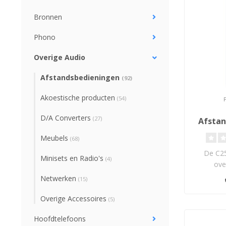
Bronnen
Phono
Overige Audio
Afstandsbedieningen
(92)
Akoestische producten
(54)
D/A Converters
(27)
Afstan
Meubels
(68)
De C25
Minisets en Radio's
(4)
ove
afsta
Netwerken
(15)
waarme
Overige Accessoires
(5)
Hoofdtelefoons