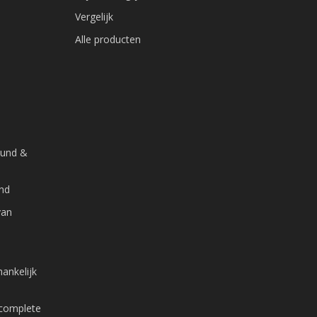
Vergelijk
Alle producten
ound &
and
van
ankelijk
 complete