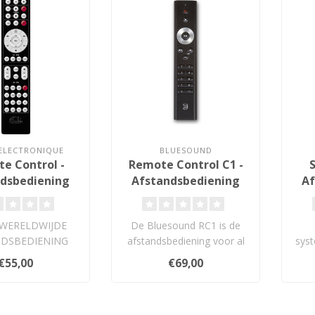
ELECTRONIQUE
BLUESOUND
e Control -
Remote Control C1 -
dsbediening
Afstandsbediening
Af
 WERELDWIJDE
De Bluesound RC1 is de
NDSBEDIENING
afstandsbediening voor al
sys
unt u alle ATOLL-
uw Bluesound-spelers...
€55,00
€69,00
ten bedienen..
n