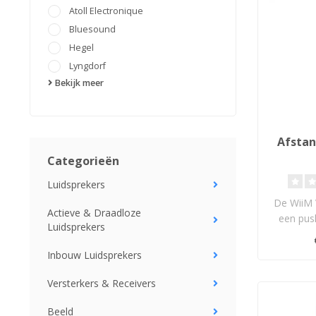
Atoll Electronique
Bluesound
Hegel
Lyngdorf
Bekijk meer
Afstan
Categorieën
Luidsprekers
De WiiM 
Actieve & Draadloze
een push
Luidsprekers
comp
afstan
Inbouw Luidsprekers
Versterkers & Receivers
Beeld