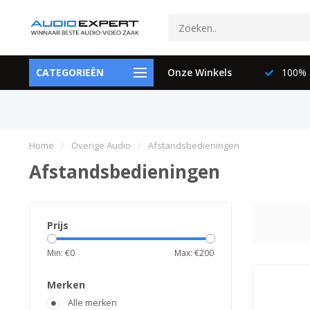
ctspecialisten
CATEGORIEËN
073-6897729
Onze Winkels
100% K
Home
/
Overige Audio
/
Afstandsbedieningen
Afstandsbedieningen
Prijs
Min: €
0
Max: €
200
Merken
Alle merken