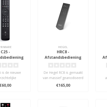
PRIMARE
HEGEL
C25 -
HRC8 -
dsbediening
Afstandsbediening
Af
 is de nieuwe
De Hegel RC8 is gemaakt
rzichtelijke
van massief geanodiseerd
a
ndsbediening
aluminium en kan alle
ont
€60,00
€165,00
e alle Primare
Hegel pro..
produ..