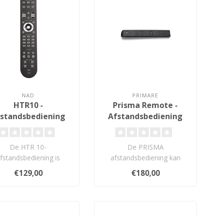
NAD
PRIMARE
HTR10 -
Prisma Remote -
standsbediening
Afstandsbediening
De HTR 10-
De PRISMA
fstandsbediening is
afstandsbediening kan
worpen om te voldoen
vrijwel elke functie
€129,00
€180,00
aan de huidige en
bedienen van elk model dat
toekoms..
..