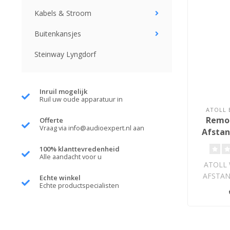
Kabels & Stroom
Buitenkansjes
Steinway Lyngdorf
Inruil mogelijk
Ruil uw oude apparatuur in
ATOLL 
Remot
Offerte
Vraag via
info@audioexpert.nl
aan
Afstan
100% klanttevredenheid
Alle aandacht voor u
ATOLL
AFSTA
Echte winkel
Echte productspecialisten
Hiermee k
produc