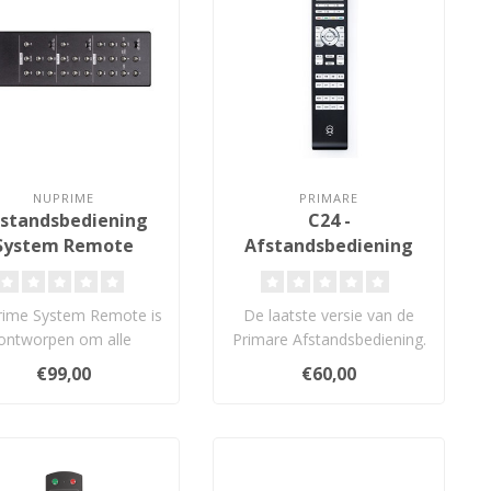
NUPRIME
PRIMARE
standsbediening
C24 -
System Remote
Afstandsbediening
ime System Remote is
De laatste versie van de
ontworpen om alle
Primare Afstandsbediening.
ucten uit de 9-serie en
Geschikt voor de meeste
€99,00
€60,00
AMG-serie..
Prim..