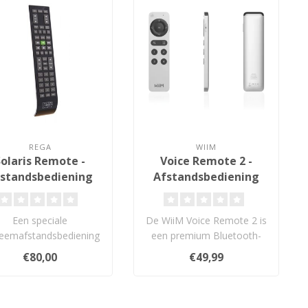
REGA
WIIM
Solaris Remote -
Voice Remote 2 -
standsbediening
Afstandsbediening
Een speciale
De WiiM Voice Remote 2 is
teemafstandsbediening
een premium Bluetooth-
ontworpen voor de
afstandsbediening met
€80,00
€49,99
ieuwste ‘R’-reeks o..
spraakbedi..