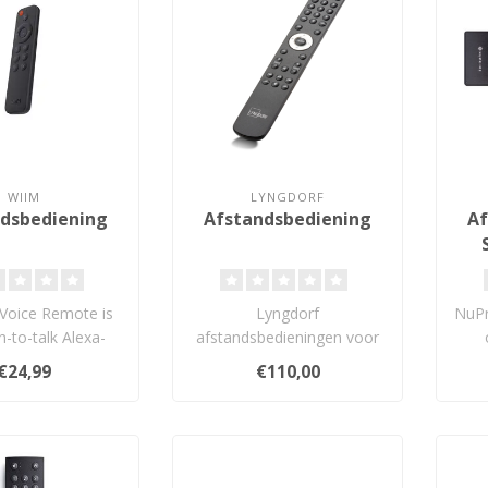
WIIM
LYNGDORF
dsbediening
Afstandsbediening
Af
Voice Remote is
Lyngdorf
NuPr
-to-talk Alexa-
afstandsbedieningen voor
atibele BLE-
diverse Lyngdorf
prod
€24,99
€110,00
dsbediening..
apparaten...