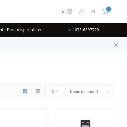
0
NL
hte Productspecialisten
073-6897729