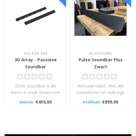
GOLDEN EAR
BLUESOUND
3D Array - Passieve
Pulse Soundbar Plus
Soundbar
Zwart
Deze soundbar is als
Retourproduct. Met alle
demo in onze showroom
toebehoren en volledige
gebruikt. Met volledige 5
garantie.
€450,00
€899,00
€999,00
€1.099,00
jaar garant..