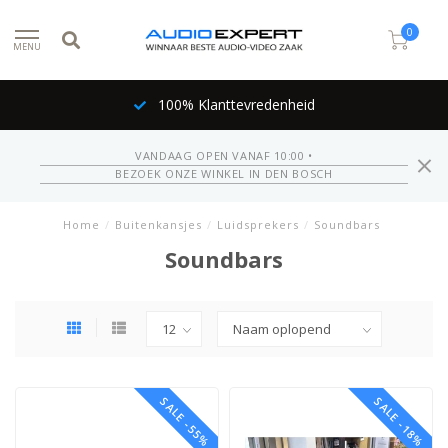
0
MENU
100% Klanttevredenheid
VANDAAG OPEN VANAF 10:00 •
BEZOEK ONZE WINKEL IN DEN BOSCH
Home
/
Buitenkansjes
/
Luidsprekers
/
Soundbars
Soundbars
SALE -55%
SALE -18%