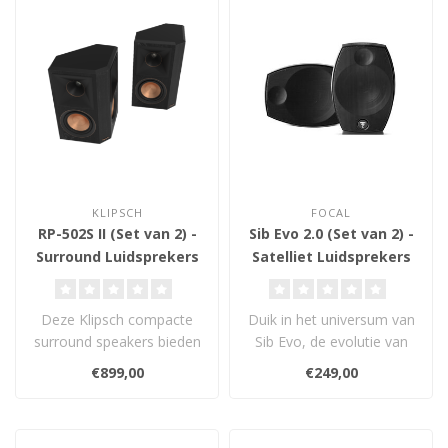
KLIPSCH
FOCAL
RP-502S II (Set van 2) -
Sib Evo 2.0 (Set van 2) -
Surround Luidsprekers
Satelliet Luidsprekers
Deze Klipsch compacte
Duik in het universum van
surround speakers bieden
Sib Evo, de evolutie van
een indrukwekkend
het iconische Sib & Co-
€899,00
€249,00
continue vermog..
assort..