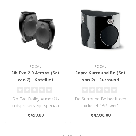
FOCAL
FOCAL
Sib Evo 2.0 Atmos (Set
Sopra Surround Be (Set
van 2) - Satelliet
van 2) - Surround
Luidsprekers
Luidsprekers
Sib Evo Dolby Atmos®-
De Surround Be heeft een
luidsprekers zijn speciaal
exclusief "Bi/Twin"-
gemaakt voor
ontwerp met dubbele
€499,00
€4.998,00
thuisbioscopen en ..
ingangen, waard..