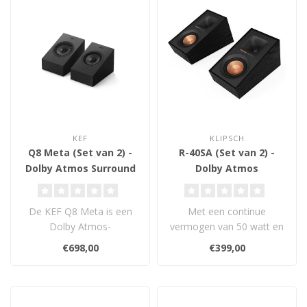
KEF
KLIPSCH
Q8 Meta (Set van 2) -
R-40SA (Set van 2) -
Dolby Atmos Surround
Dolby Atmos
Luidsprekers
Luidsprekers
De KEF Q8 Meta is een
Met een continue
Dolby Atmos-
vermogen van 50 watt en
surroundspeaker met Uni-
een gevoeligheid van 91
€698,00
€399,00
Q® en MAT™ technolo..
dB zorgen deze ..