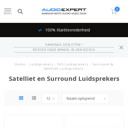
0
MENU
100% Klanttevredenheid
VANDAAG GESLOTEN •
BEZOEK ONZE WINKEL IN DEN BOSCH
Home
/
Luidsprekers
/
Hifi Luidsprekers
/
Surround &
Satelliet Luidsprekers
Satelliet en Surround Luidsprekers