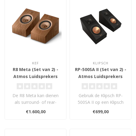
KEF
KLIPSCH
R8 Meta (Set van 2) -
RP-500SA II (Set van 2) -
Atmos Luidsprekers
Atmos Luidsprekers
De R8 Meta kan dienen
Gebruik de Klipsch RP-
als surround- of rear-
500SA II op een Klipsch
luidspreker met de
luidspreker of
€1.600,00
€699,00
geïntegreerde mu..
surroundluidspreker..