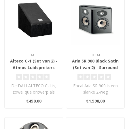
DALI
FOCAL
Alteco C-1 (Set van 2) -
Aria SR 900 Black Satin
Atmos Luidsprekers
(Set van 2) - Surround
Luidspreker
De DALI ALTECO C-1 is,
Focal Aria SR 900 is een
zowel qua ontwerp als
slanke 2-weg
qua functie, echt een
surroundspeaker met Flax
€458,00
€1.598,00
multifunction..
membranen en dubb..