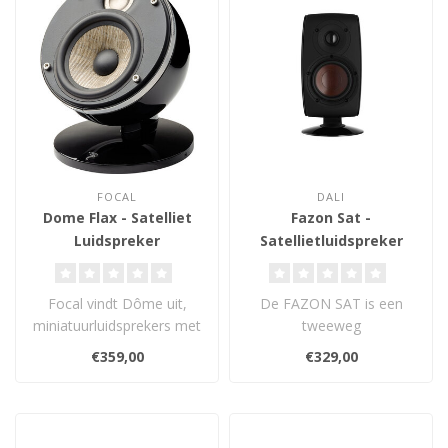
FOCAL
DALI
Dome Flax - Satelliet
Fazon Sat -
Luidspreker
Satellietluidspreker
Focal vindt Dôme uit,
De FAZON SAT is een
miniatuurluidsprekers met
tweeweg
uitzonderlijke prestaties,
satellietluidspreker op
€359,00
€329,00
voor..
basis van een 11,5
centimete..