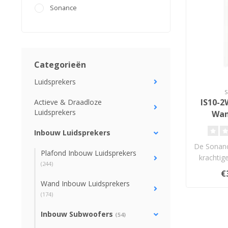
Sonance
Categorieën
Luidsprekers
IS10-2W
Actieve & Draadloze
Luidsprekers
Wan
Su
Inbouw Luidsprekers
De Sonanc
Plafond Inbouw Luidsprekers
krachtig
(244)
wall 
€
du
Wand Inbouw Luidsprekers
(174)
Inbouw Subwoofers
(54)