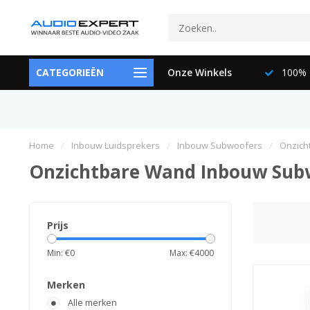
ctspecialisten
CATEGORIEËN
073-6897729
Onze Winkels
100% K
Home
/
Inbouw Luidsprekers
/
Inbouw Subwoofers
/
Onzich
Onzichtbare Wand Inbouw Sub
Prijs
Min: €
0
Max: €
4000
Merken
Alle merken