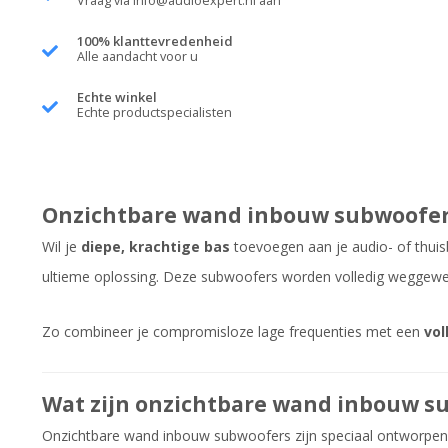
Vraag via
info@audioexpert.nl
aan
100% klanttevredenheid
Alle aandacht voor u
Echte winkel
Echte productspecialisten
Onzichtbare wand inbouw subwoofe
Wil je
diepe, krachtige bas
toevoegen aan je audio- of thu
ultieme oplossing. Deze subwoofers worden volledig weggewerkt
Zo combineer je compromisloze lage frequenties met een
vol
Wat zijn onzichtbare wand inbouw s
Onzichtbare wand inbouw subwoofers zijn speciaal ontworpe