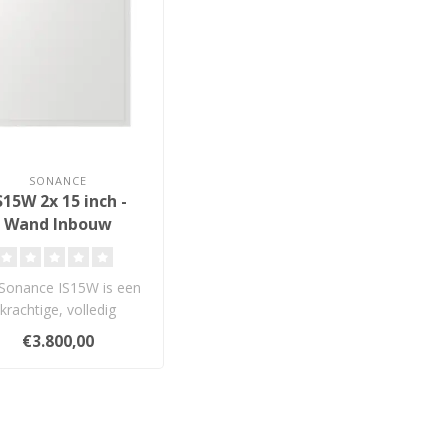
SONANCE
S15W 2x 15 inch -
Wand Inbouw
Subwoofer
Sonance IS15W is een
krachtige, volledig
onzichtbare in-wall
€3.800,00
subwoofer met du..