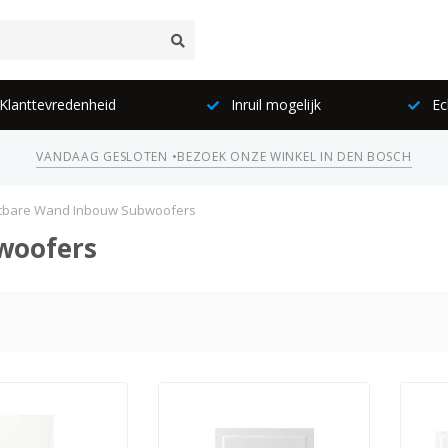
lanttevredenheid
Inruil mogelijk
Ec
VANDAAG GESLOTEN •
BEZOEK ONZE WINKEL IN DEN BOSCH
tbare Wand Inbouw Subwoofers
woofers