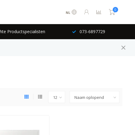
0
NL
hte Productspecialisten
073-6897729