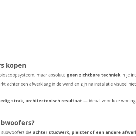
rs kopen
isbioscoopsysteem, maar absoluut
geen zichtbare techniek
in je in
 achter een afwerklaag in de wand en zijn na installatie visueel ni
ledig strak, architectonisch resultaat
— ideaal voor luxe woninge
ubwoofers?
n subwoofers die
achter stucwerk, pleister of een andere afwe