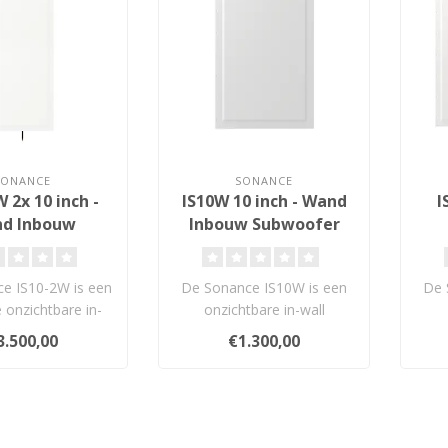
SONANCE
SONANCE
 2x 10 inch -
IS10W 10 inch - Wand
I
d Inbouw
Inbouw Subwoofer
bwoofer
e IS10-2W is een
De Sonance IS10W is een
De 
e onzichtbare in-
onzichtbare in-wall
subwoofer met
subwoofer met een
3.500,00
€1.300,00
bbele 10..
krachtige 10” gl..