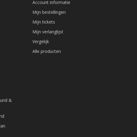
Account informatie
Mijn bestellingen
Mijn tickets
Mijn verlanglijst
Vergelijk
Alle producten
ound &
cosmetische kenmerken zijn op de foto's te zien.
and
van