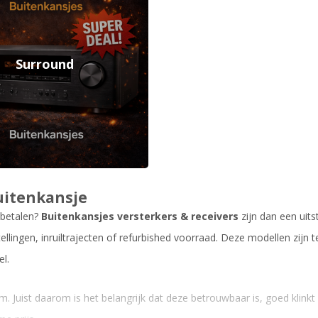
Surround
Buitenkansje
 betalen?
Buitenkansjes versterkers & receivers
zijn dan een uits
lingen, inruiltrajecten of refurbished voorraad. Deze modellen zijn 
el.
. Juist daarom is het belangrijk dat deze betrouwbaar is, goed klinkt 