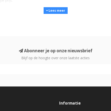
e prijs.
Lees meer
 past bij jouw toepassing?
jk om eerst te bepalen
hoe je het systeem gaat gebruiken
. Binne
Abonneer je op onze nieuwsbrief
 worden vaak gebruikt in combinatie met
boekenplank- of vloersta
Blijf op de hoogte over onze laatste acties
wel geïntegreerde stereo versterkers als losse eindversterkers.
egorie
Buitenkansjes Stereo versterkers
, waar deze modellen over
passingen
. Ze sturen meerdere luidsprekers aan, waaronder front,
Informatie
roommodellen die nauwelijks zijn gebruikt.