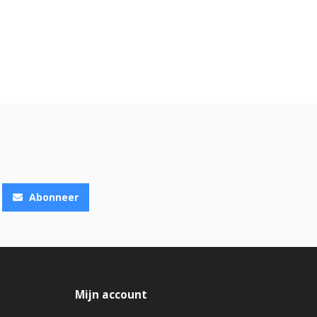
n deze categorie maken we onderscheid tussen
stereo
en
ande luidsprekers
en bieden een direct, muzikaal en
Abonneer
zichtelijk zijn samengebracht.
 center, surround en subwoofer, en ondersteunen moderne
Mijn account