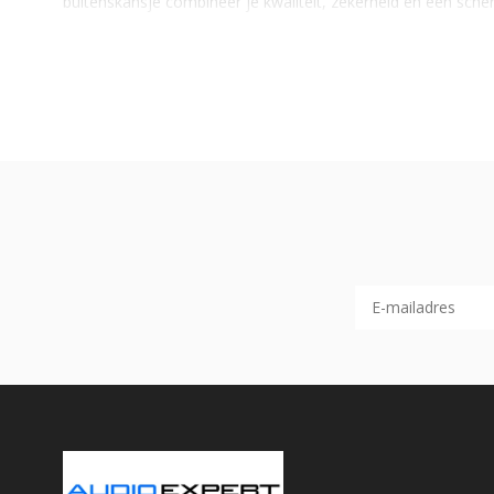
buitenskansje combineer je kwaliteit, zekerheid en een scherp
Stereo en surround versterkers: wat
Bij het kiezen van een versterker of receiver is het belangri
surround
oplossingen.
STEREO VERSTERKERS
Stereo versterkers zijn gericht op pure muziekweergave. Ze
dynamisch geluidsbeeld. Binnen de buitenskansjes vind je zo
- Ben je vooral muziekliefhebber? Bekijk dan ook de subcat
SURROUND RECEIVERS
Surround receivers zijn ontworpen voor
home cinema-toe
surroundformaten. Veel buitenskansjes zijn voormalige show