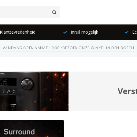
lanttevredenheid
Inruil mogelijk
Ec
VANDAAG OPEN VANAF 10:00 •
BEZOEK ONZE WINKEL IN DEN BOSCH
Vers