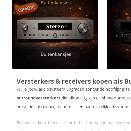
Stereo
Versterkers & receivers kopen als 
Wil je jouw audiosysteem upgraden zonder de hoofdprijs te
surroundversterkers
die afkomstig zijn uit showroomopstel
prestaties als nieuw, maar met een aantrekkelijk prijsvoorde
Een versterker of receiver vormt het hart van je audiosysteem