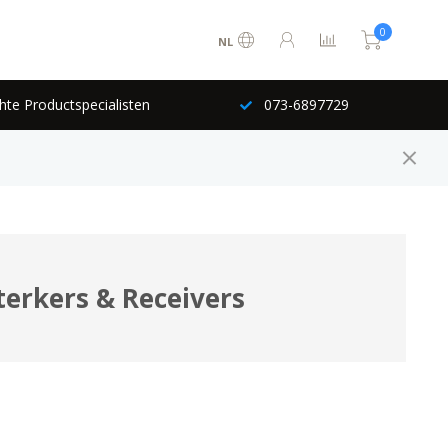
0
NL
hte Productspecialisten
073-6897729
terkers & Receivers