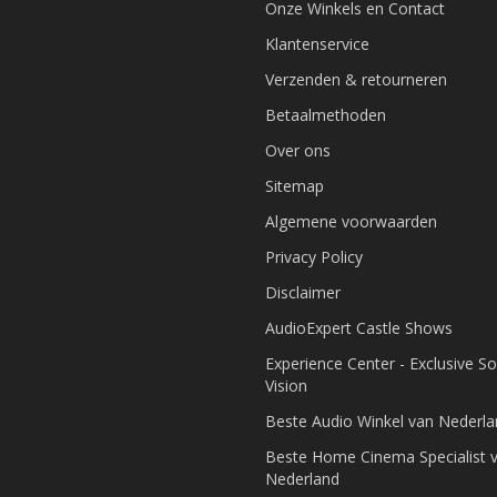
Onze Winkels en Contact
ansjes Surround receivers
een logisch vervolg.
Klantenservice
Verzenden & retourneren
Betaalmethoden
len
Over ons
hillende achtergronden hebben:
Sitemap
emonstraties
Algemene voorwaarden
Privacy Policy
ieuw afgesteld
Disclaimer
AudioExpert Castle Shows
gestapt naar een nieuwer model
Experience Center - Exclusive S
Vision
s gecontroleerd op werking, prestaties en betrouwbaarheid. Eventuele 
Beste Audio Winkel van Nederl
Beste Home Cinema Specialist 
enskansje versterker?
Nederland