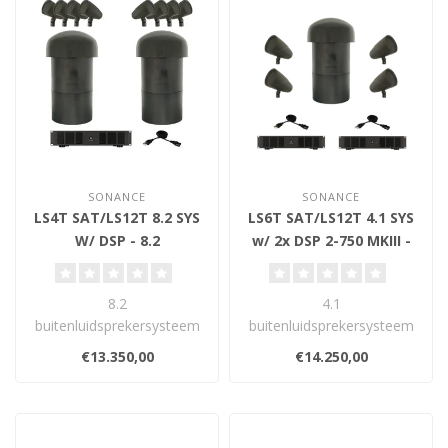
SONANCE
SONANCE
LS4T SAT/LS12T 8.2 SYS
LS6T SAT/LS12T 4.1 SYS
W/ DSP - 8.2
w/ 2x DSP 2-750 MKIII -
Buitenluidsprekerset
4.1
Buitenluidsprekerset
8.2
4.1
buitenluidsprekersysteem
buitenluidsprekersysteem
met 8 Sonance LS4T
met 4 Sonance LS6T
€13.350,00
€14.250,00
satellieten, 2 LS12T in-
satellieten, 1 LS12T in-
ground s..
ground s..