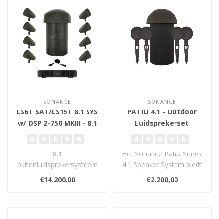
SONANCE
SONANCE
LS6T SAT/LS15T 8.1 SYS
PATIO 4.1 - Outdoor
w/ DSP 2-750 MKIII - 8.1
Luidsprekerset
Buitenluidsprekerset
8.1
Het Sonance Patio Series
buitenluidsprekersysteem
4.1 Speaker System biedt
met 8 LS6T satellieten, 1
indrukwekkend buiten-
€14.200,00
€2.200,00
krachtige LS15T in-
geluid me..
ground..