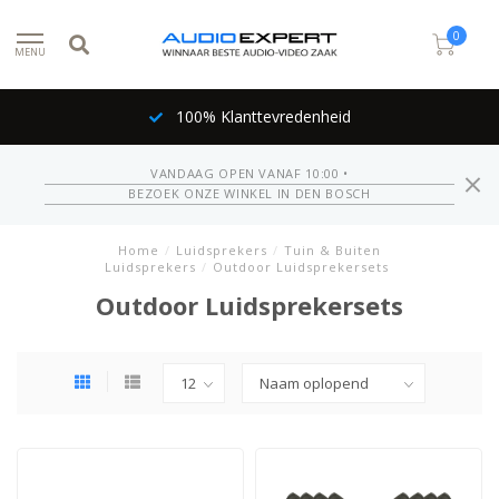
0
MENU
100% Klanttevredenheid
VANDAAG OPEN VANAF 10:00 •
BEZOEK ONZE WINKEL IN DEN BOSCH
Home
/
Luidsprekers
/
Tuin & Buiten
Luidsprekers
/
Outdoor Luidsprekersets
Outdoor Luidsprekersets