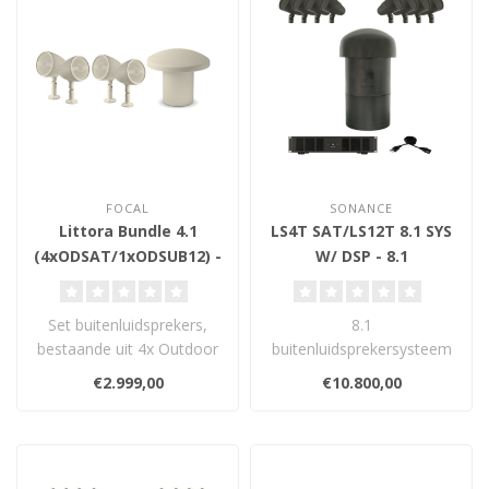
FOCAL
SONANCE
Littora Bundle 4.1
LS4T SAT/LS12T 8.1 SYS
(4xODSAT/1xODSUB12) -
W/ DSP - 8.1
Buiten Luidsprekers
Buitenluidsprekerset
Set buitenluidsprekers,
8.1
bestaande uit 4x Outdoor
buitenluidsprekersysteem
Speakers OD SAT 5 en 1x
met 8 Sonance LS4T
€2.999,00
€10.800,00
Outdo..
satellieten, 1 LS12T in-
ground s..