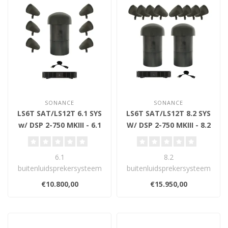
SONANCE
SONANCE
LS6T SAT/LS12T 6.1 SYS
LS6T SAT/LS12T 8.2 SYS
w/ DSP 2-750 MKIII - 6.1
W/ DSP 2-750 MKIII - 8.2
Buitenluidsprekerset
Buitenluidsprekerset
6.1
8.2
buitenluidsprekersysteem
buitenluidsprekersysteem
met 6 Sonance LS6T
met 8 LS6T satellieten, 2
€10.800,00
€15.950,00
satellieten, 1 LS12T in-
LS12T in-ground
ground s..
subwoofer..