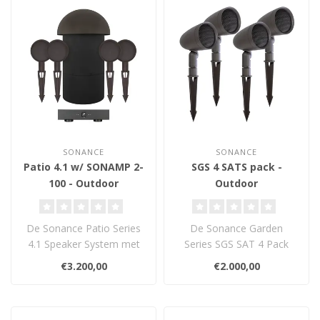
SONANCE
SONANCE
Patio 4.1 w/ SONAMP 2-
SGS 4 SATS pack -
100 - Outdoor
Outdoor
Luidsprekerset
Luidsprekerset
De Sonance Patio Series
De Sonance Garden
4.1 Speaker System met
Series SGS SAT 4 Pack
SONAMP 2-100 levert
bevat vier
€3.200,00
€2.000,00
gelijkmatige,..
satellietspeakers die
naadloo..