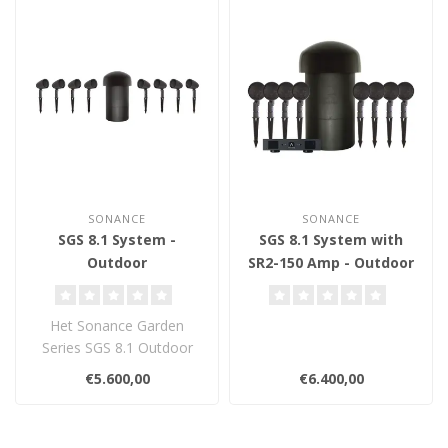
SONANCE
SONANCE
SGS 8.1 System -
SGS 8.1 System with
Outdoor
SR2-150 Amp - Outdoor
Luidsprekerset
Luidsprekerset
Het Sonance Garden
Series SGS 8.1 Outdoor
System biedt premium
€5.600,00
€6.400,00
geluid met 8 sate..