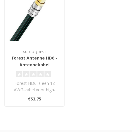
AUDIOQUEST
Forest Antenne HD6 -
Antennekabel
Forest HD6 is een 18
AWG-kabel voor high-
definition video, RF (kabel-
€53,75
en satelli..