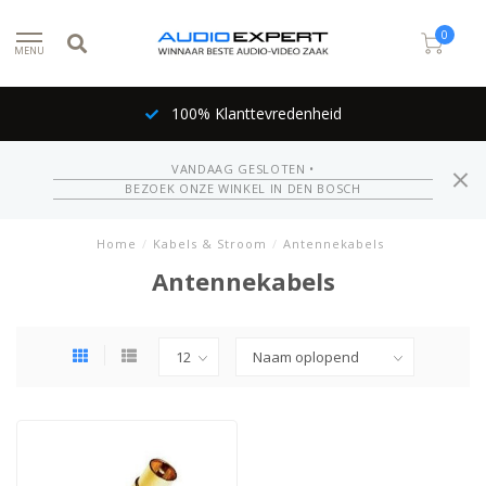
0
MENU
100% Klanttevredenheid
VANDAAG GESLOTEN •
BEZOEK ONZE WINKEL IN DEN BOSCH
Home
/
Kabels & Stroom
/
Antennekabels
Antennekabels