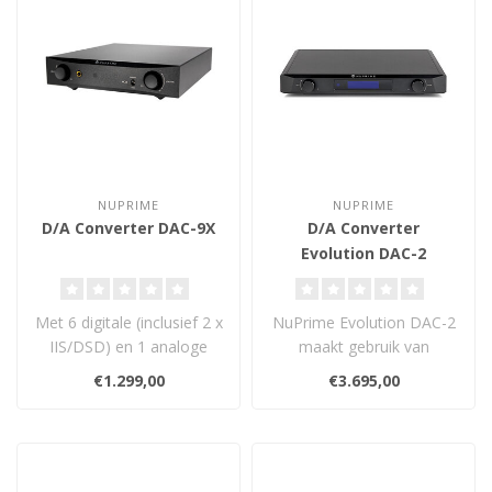
NUPRIME
NUPRIME
D/A Converter DAC-9X
D/A Converter
Evolution DAC-2
Met 6 digitale (inclusief 2 x
NuPrime Evolution DAC-2
IIS/DSD) en 1 analoge
maakt gebruik van
stereo-ingang, RCA stereo
dubbele ESS Technology
€1.299,00
€3.695,00
en..
32-bits audio D..