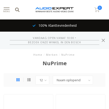
0
MENU
100% Klanttevredenheid
VANDAAG OPEN VANAF 10:00 •
BEZOEK ONZE WINKEL IN DEN BOSCH
Home
/
Merken
/
NuPrime
NuPrime