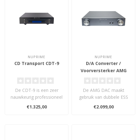
NUPRIME
NUPRIME
CD Transport CDT-9
D/A Converter /
Voorversterker AMG
DAC
De CDT-9 is een zeer
De AMG DAC maakt
nauwkeurig professioneel
gebruik van dubbele ESS
muziek-cd-transport met
DAC's met discrete
€1.325,00
€2.099,00
een kracht..
klasse-A-transistors..