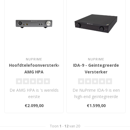
NUPRIME
NUPRIME
Hoofdtelefoonversterker
IDA-9 - Geintegreerde
AMG HPA
Versterker
De AMG HPA is 's werelds
De NuPrime IDA-9 is een
eerste
high-end geïntegreerde
hoofdtelefoonversterker
versterker met hybride
€2.099,00
€1.599,00
die gebruikmaakt van het..
Class A+D..
Toon
1
-
12
van 20