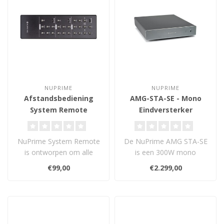
NUPRIME
NUPRIME
Afstandsbediening
AMG-STA-SE - Mono
System Remote
Eindversterker
NuPrime System Remote
De NuPrime AMG STA-SE
is ontworpen om alle
is een 300W mono
producten uit de 9-serie
eindversterker met
€99,00
€2.299,00
en AMG-serie..
hybride Class-A/Classe..