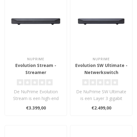
NUPRIME
NUPRIME
Evolution Stream -
Evolution SW Ultimate -
Streamer
Netwerkswitch
De NuPrime Evolution
De NuPrime SW Ultimate
Stream is een high-end
is een Layer 3 gigabit
muziekserver met Roon
switch met 12 poorten, 10
€3.399,00
€2.499,00
Core, USB DSD5..
MHz TCXO..