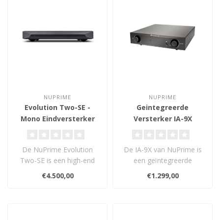
NUPRIME
NUPRIME
Evolution Two-SE -
Geintegreerde
Mono Eindversterker
Versterker IA-9X
De NuPrime Evolution
De IA-9X van NuPrime is
Two-SE is een high-end
een geïntegreerde
mono eindversterker met
versterker die is
€4.500,00
€1.299,00
600W vermoge..
ontworpen om goed t..