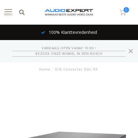
0
MENU
100% Klanttevredenheid
VANDAAG OPEN VANAF 10:00 •
BEZOEK ONZE WINKEL IN DEN BOSCH
Home
/
D/A Converter DAC-9X