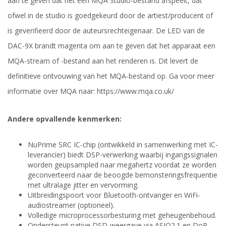
aan te geven dat het een MQA Studio-bestand afspeelt, dat
ofwel in de studio is goedgekeurd door de artiest/producent of
is geverifieerd door de auteursrechteigenaar. De LED van de
DAC-9X brandt magenta om aan te geven dat het apparaat een
MQA-stream of -bestand aan het renderen is. Dit levert de
definitieve ontvouwing van het MQA-bestand op. Ga voor meer
informatie over MQA naar: https://www.mqa.co.uk/
Andere opvallende kenmerken:
NuPrime SRC IC-chip (ontwikkeld in samenwerking met IC-
leverancier) biedt DSP-verwerking waarbij ingangssignalen
worden geüpsampled naar megahertz voordat ze worden
geconverteerd naar de beoogde bemonsteringsfrequentie
met ultralage jitter en vervorming.
Uitbreidingspoort voor Bluetooth-ontvanger en WiFi-
audiostreamer (optioneel).
Volledige microprocessorbesturing met geheugenbehoud.
Ondersteunt native DSD-weergave via ASIO2.1 en DoP-