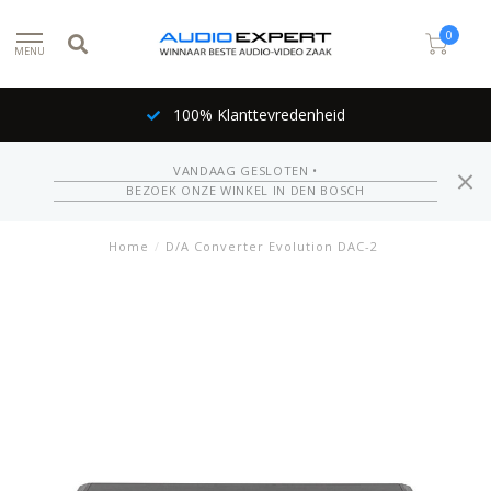
0
MENU
100% Klanttevredenheid
VANDAAG GESLOTEN •
BEZOEK ONZE WINKEL IN DEN BOSCH
Home
/
D/A Converter Evolution DAC-2