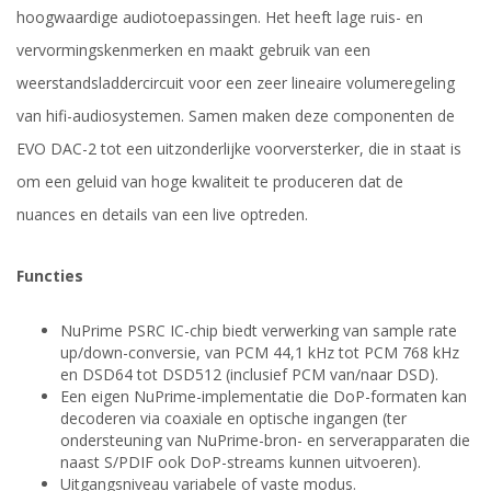
hoogwaardige audiotoepassingen. Het heeft lage ruis- en
vervormingskenmerken en maakt gebruik van een
weerstandsladdercircuit voor een zeer lineaire volumeregeling
van hifi-audiosystemen. Samen maken deze componenten de
EVO DAC-2 tot een uitzonderlijke voorversterker, die in staat is
om een geluid van hoge kwaliteit te produceren dat de
nuances en details van een live optreden.
Functies
NuPrime PSRC IC-chip biedt verwerking van sample rate
up/down-conversie, van PCM 44,1 kHz tot PCM 768 kHz
en DSD64 tot DSD512 (inclusief PCM van/naar DSD).
Een eigen NuPrime-implementatie die DoP-formaten kan
decoderen via coaxiale en optische ingangen (ter
ondersteuning van NuPrime-bron- en serverapparaten die
naast S/PDIF ook DoP-streams kunnen uitvoeren).
Uitgangsniveau variabele of vaste modus.