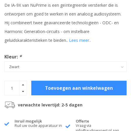
De IA-9X van NuPrime is een geïntegreerde versterker die is
ontworpen om goed te werken in een analoog audiosysteem.
Hij combineert twee geavanceerde technologieën - ODC- en
Harmonic Generation-circuits - om instelbare
geluidskarakteristieken te bieden..
Lees meer..
Kleur:
*
Toevoegen aan winkelwagen
verwachte levertijd: 2-5 dagen
Inruil mogelijk
Offerte
Ruil uw oude apparatuur in
Vraag via
info@audioexpert.nl
aan