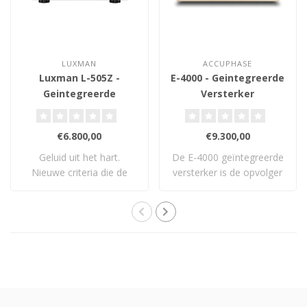
LUXMAN
ACCUPHASE
Luxman L-505Z -
E-4000 - Geintegreerde
Geintegreerde
Versterker
Versterker
€6.800,00
€9.300,00
Geluid uit het hart.
De E-4000 geïntegreerde
Nieuwe criteria die de
versterker is de opvolger
standaard opnieu..
van Accuph..