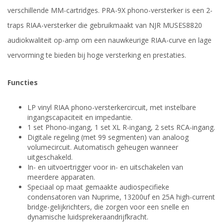
verschillende MM-cartridges. PRA-9X phono-versterker is een 2-
traps RIAA-versterker die gebruikmaakt van NJR MUSES8820
audiokwaliteit op-amp om een nauwkeurige RIAA-curve en lage
vervorming te bieden bij hoge versterking en prestaties.
Functies
LP vinyl RIAA phono-versterkercircuit, met instelbare
ingangscapaciteit en impedantie.
1 set Phono-ingang, 1 set XL R-ingang, 2 sets RCA-ingang.
Digitale regeling (met 99 segmenten) van analoog
volumecircuit. Automatisch geheugen wanneer
uitgeschakeld.
In- en uitvoertrigger voor in- en uitschakelen van
meerdere apparaten.
Speciaal op maat gemaakte audiospecifieke
condensatoren van Nuprime, 13200uf en 25A high-current
bridge-gelijkrichters, die zorgen voor een snelle en
dynamische luidsprekeraandrijfkracht.