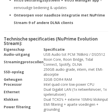
VitOS besturingssysteem + VitOS Manager app
–
eenvoudige bediening & updates
Ontworpen voor naadloze integratie met NuPrime
Stream-9 of andere DLNA clients
Technische specificaties (NuPrime Evolution
Stream):
Eigenschap
Specificatie
Audio-uitgang
USB Audio tot PCM 768kHz / DSD512
Roon Core, Roon Bridge, Tidal
Streamingprotocollen
Connect, Spotify, DLNA
250GB audio-grade, intern, met EMI-
SSD-opslag
absorptie
Geheugen
32GB DDR4 RAM
Processor
Intel quad-core low-power CPU
Dual Gigabit LAN (1x netwerkinvoer, 1x
Ethernet
speleruitvoer)
Klokken
Dual TCXO’s + externe 10MHz klokinput
EMI filtering + aparte voedingen +
Power filtering
grounding