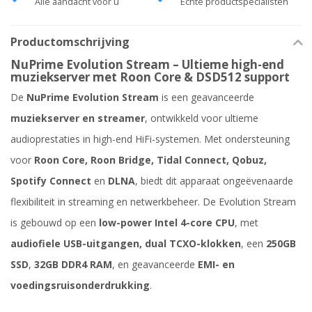
Alle aandacht voor u
Echte productspecialisten
Productomschrijving
NuPrime Evolution Stream – Ultieme high-end
muziekserver met Roon Core & DSD512 support
De
NuPrime Evolution Stream
is een geavanceerde
muziekserver en streamer
, ontwikkeld voor ultieme
audioprestaties in high-end HiFi-systemen. Met ondersteuning
voor
Roon Core, Roon Bridge, Tidal Connect, Qobuz,
Spotify Connect
en
DLNA
, biedt dit apparaat ongeëvenaarde
flexibiliteit in streaming en netwerkbeheer. De Evolution Stream
is gebouwd op een
low-power Intel 4-core CPU
, met
audiofiele USB-uitgangen, dual TCXO-klokken
, een
250GB
SSD
,
32GB DDR4 RAM
, en geavanceerde
EMI- en
voedingsruisonderdrukking
.