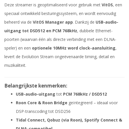
Deze streamer is geoptimaliseerd voor gebruik met
VitOS
, een
speciaal ontwikkeld besturingssysteem, en wordt eenvoudig
beheerd via de
VitOS Manager app
. Dankzij de
USB-audio-
uitgang tot DSD512 en PCM 768kHz
, dubbele Ethernet-
poorten (waarvan één als directe verbinding met een DLNA-
speler) en een
optionele 10MHz word clock-aansluiting
,
levert de Evolution Stream ongeëvenaarde timing, detail en
muzikaliteit.
Belangrijkste kenmerken:
USB-audio-uitgang
tot
PCM 768kHz / DSD512
Roon Core & Roon Bridge
geïntegreerd – ideaal voor
DSP-transcoding tot DSD256
Tidal Connect, Qobuz (via Roon), Spotify Connect &
DLNA-compatibel