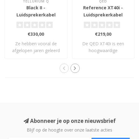
TELLURIUM Q
QED
Black II -
Reference XT40i -
Luidsprekerkabel
Luidsprekerkabel
€330,00
€219,00
Ze hebben vooral de
De QED XT40i is een
afgelopen jaren geleerd
hoogwaardige
en ontwikkeld en..
luidsprekerkabel met X-
Tube..
Abonneer je op onze nieuwsbrief
Blijf op de hoogte over onze laatste acties