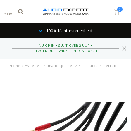
0
MENU
100% Klanttevredenheid
NU OPEN • SLUIT OVER 2 UUR •
BEZOEK ONZE WINKEL IN DEN BOSCH
Home
/
Hyper Achromatic speaker Z 5.0 - Luidsprekerkabel