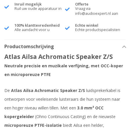
Inruil mogelijk
Offerte
Ruil uw oude apparatuur in
Vraag via
info@audioexpert.nl
aan
100% klanttevredenheid
Echte winkel
Alle aandacht voor u
Echte productspecialisten
Productomschrijving
Atlas Ailsa Achromatic Speaker Z/S
Neutrale precisie en muzikale verfijning, met OCC-koper
en microporeuze PTFE
De
Atlas Ailsa Achromatic Speaker Z/S
luidsprekerkabel is
ontworpen voor veeleisende luisteraars die hun systeem naar
een hoger niveau willen tillen. Met een
3.0 mm² OCC
kopergeleider
(Ohno Continuous Casting) en de nieuwste
microporeuze PTFE-isolatie
biedt Ailsa een helder,