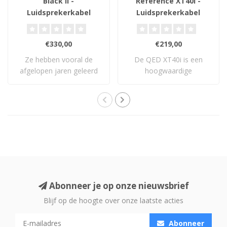
Black II -
Reference XT40i -
Luidsprekerkabel
Luidsprekerkabel
€330,00
€219,00
Ze hebben vooral de
De QED XT40i is een
afgelopen jaren geleerd
hoogwaardige
en ontwikkeld en..
luidsprekerkabel met X-
Tube..
Abonneer je op onze nieuwsbrief
Blijf op de hoogte over onze laatste acties
Abonneer