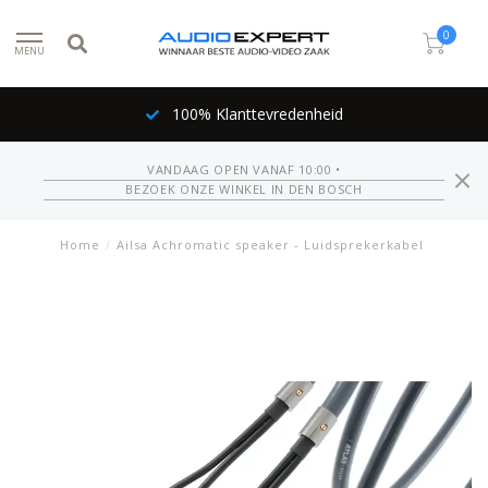
0
MENU
100% Klanttevredenheid
VANDAAG OPEN VANAF 10:00 •
BEZOEK ONZE WINKEL IN DEN BOSCH
Home
/
Ailsa Achromatic speaker - Luidsprekerkabel