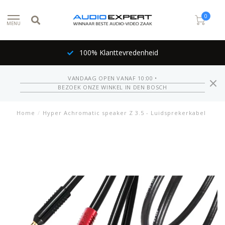
0
MENU
100% Klanttevredenheid
VANDAAG OPEN VANAF 10:00 •
BEZOEK ONZE WINKEL IN DEN BOSCH
Home
/
Hyper Achromatic speaker Z 3.5 - Luidsprekerkabel