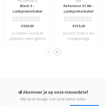
TELLURIUM Q
QED
Black II -
Reference XT40i -
Luidsprekerkabel
Luidsprekerkabel
€330,00
€219,00
Ze hebben vooral de
De QED XT40i is een
afgelopen jaren geleerd
hoogwaardige
en ontwikkeld en..
luidsprekerkabel met X-
Tube..
Abonneer je op onze nieuwsbrief
Blijf op de hoogte over onze laatste acties