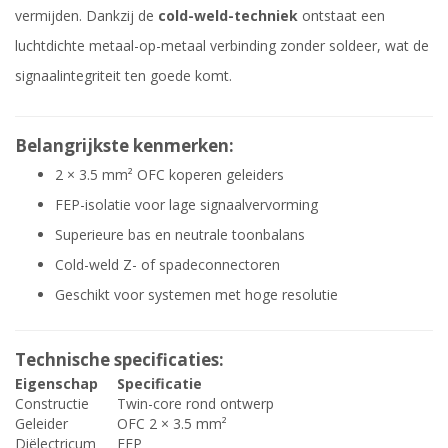
vermijden. Dankzij de
cold-weld-techniek
ontstaat een
luchtdichte metaal-op-metaal verbinding zonder soldeer, wat de
signaalintegriteit ten goede komt.
Belangrijkste kenmerken:
2 × 3.5 mm² OFC koperen geleiders
FEP-isolatie voor lage signaalvervorming
Superieure bas en neutrale toonbalans
Cold-weld Z- of spadeconnectoren
Geschikt voor systemen met hoge resolutie
Technische specificaties:
Eigenschap
Specificatie
Constructie
Twin-core rond ontwerp
Geleider
OFC 2 × 3.5 mm²
Diëlectricum
FEP