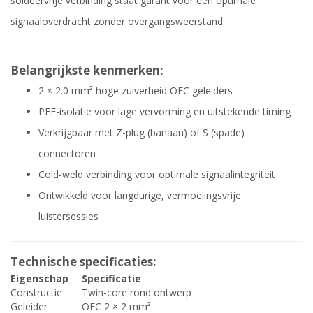
soldeervrije verbinding staat garant voor een optimale
signaaloverdracht zonder overgangsweerstand.
Belangrijkste kenmerken:
2 × 2.0 mm² hoge zuiverheid OFC geleiders
PEF-isolatie voor lage vervorming en uitstekende timing
Verkrijgbaar met Z-plug (banaan) of S (spade)
connectoren
Cold-weld verbinding voor optimale signaalintegriteit
Ontwikkeld voor langdurige, vermoeiingsvrije
luistersessies
Technische specificaties:
Eigenschap
Specificatie
Constructie
Twin-core rond ontwerp
Geleider
OFC 2 × 2 mm²