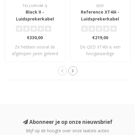
TELLURIUM Q
QED
Black II -
Reference XT40i -
Luidsprekerkabel
Luidsprekerkabel
€330,00
€219,00
Ze hebben vooral de
De QED XT40i is een
afgelopen jaren geleerd
hoogwaardige
en ontwikkeld en..
luidsprekerkabel met X-
Tube..
Abonneer je op onze nieuwsbrief
Blijf op de hoogte over onze laatste acties