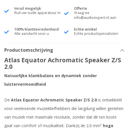
Inruil mogelijk
Offerte
Ruil uw oude apparatuur in
Vraag via
info@audioexpert.nl
aan
100% klanttevredenheid
Echte winkel
Alle aandacht voor u
Echte productspecialisten
Productomschrijving
Atlas Equator Achromatic Speaker Z/S
2.0
Natuurlijke klankbalans en dynamiek zonder
luistervermoeidheid
De
Atlas Equator Achromatic Speaker Z/S 2.0
is ontwikkeld
voor veeleisende muziekliefhebbers die langdurig willen genieten
van muziek met maximale resolutie, zonder dat dit ten koste
gaat van comfort of muzikaliteit. Dankzij de 2.0 mm²
hoge