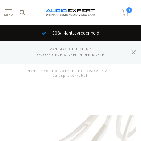
0
MENU
100% Klanttevredenheid
VANDAAG GESLOTEN •
BEZOEK ONZE WINKEL IN DEN BOSCH
Home
/
Equator Achromatic speaker Z 2.0 -
Luidsprekerkabel