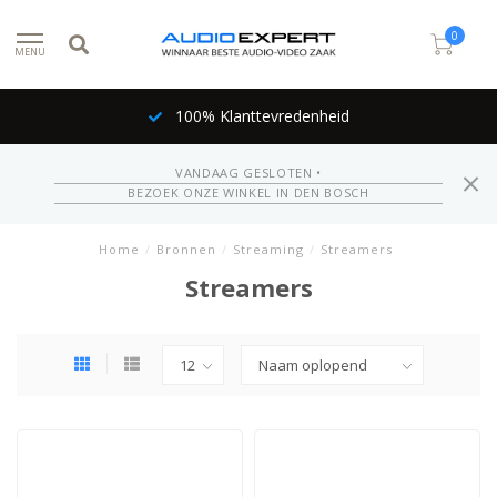
0
MENU
100% Klanttevredenheid
VANDAAG GESLOTEN •
BEZOEK ONZE WINKEL IN DEN BOSCH
Home
/
Bronnen
/
Streaming
/
Streamers
Streamers