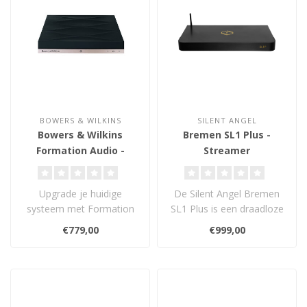
BOWERS & WILKINS
SILENT ANGEL
Bowers & Wilkins
Bremen SL1 Plus -
Formation Audio -
Streamer
Streamer
Upgrade je huidige
De Silent Angel Bremen
systeem met Formation
SL1 Plus is een draadloze
Audio. Stream 24-
muziekspeler met
€779,00
€999,00
bits/96kHz hi-res audi..
XLR/RCA-uitgan..