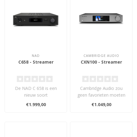
NAD
CAMBRIDGE AUDIO
C658 - Streamer
CXN100 - Streamer
De NAD C 658 is een
Cambridge Audio zou
nieuw soort
geen favorieten moeten
stereocomponent,
hebben, maar de CXN100
€1.999,00
€1.049,00
voorversterker, streamer,
is iets anders..
DAC. ..