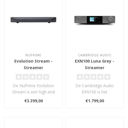
NUPRIME
CAMBRIDGE AUDIO
Evolution Stream -
EXN100 Luna Grey -
Streamer
Streamer
De NuPrime Evolution
De Cambridge Audio
Stream is een high-end
EXN100 is het
muziekserver met Roon
streaminghart van de EX-
€3.399,00
€1.799,00
Core, USB DSD5..
serie: Roon Ready, HDMI..