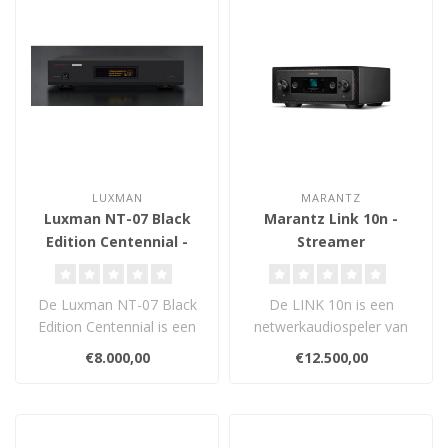
LUXMAN
MARANTZ
Luxman NT-07 Black
Marantz Link 10n -
Edition Centennial -
Streamer
Streamer
De Luxman NT-07 Black
De LINK 10n is een
Edition Centennial is een
netwerkaudiospeler van
high-end netwerktransport
referentieklasse die is
€8.000,00
€12.500,00
met MQ..
ontwikkeld en ..