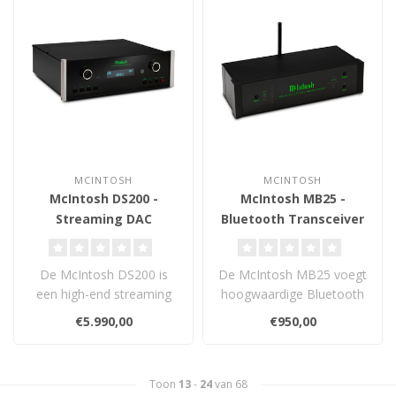
MCINTOSH
MCINTOSH
McIntosh DS200 -
McIntosh MB25 -
Streaming DAC
Bluetooth Transceiver
De McIntosh DS200 is
De McIntosh MB25 voegt
een high-end streaming
hoogwaardige Bluetooth
DAC met AirPlay, Google
streaming toe aan elk
€5.990,00
€950,00
Cast, Roon e..
audiosysteem..
Toon
13
-
24
van 68