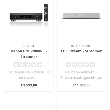
DENON
IDEON AUDIO
Denon DNP-2000NE -
EOS Stream - Streamer
Streamer
De Denon DNP-2000NE is
De Ideon Audio EOS
een netwerk
Stream maakt gebruik van
audiostreamer met vier
trickle-down-
€1.599,00
€11.900,00
ESS Sabre ES9018K2M
technologieën en R&D d..
DA..