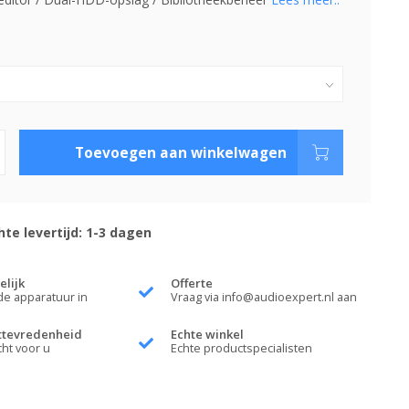
Toevoegen aan winkelwagen
te levertijd: 1-3 dagen
elijk
Offerte
de apparatuur in
Vraag via
info@audioexpert.nl
aan
ttevredenheid
Echte winkel
cht voor u
Echte productspecialisten