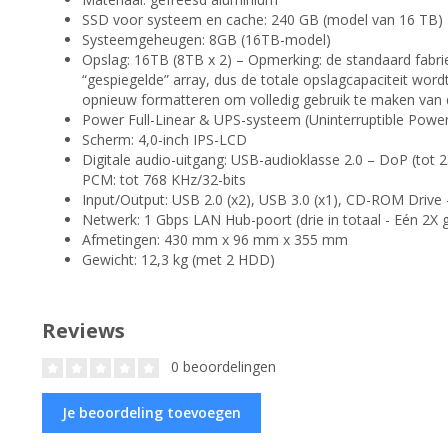
SSD voor systeem en cache: 240 GB (model van 16 TB)
Systeemgeheugen: 8GB (16TB-model)
Opslag: 16TB (8TB x 2) – Opmerking: de standaard fabri
“gespiegelde” array, dus de totale opslagcapaciteit wor
opnieuw formatteren om volledig gebruik te maken van d
Power Full-Linear & UPS-systeem (Uninterruptible Power
Scherm: 4,0-inch IPS-LCD
Digitale audio-uitgang: USB-audioklasse 2.0 – DoP (tot 
PCM: tot 768 KHz/32-bits
Input/Output: USB 2.0 (x2), USB 3.0 (x1), CD-ROM Drive
Netwerk: 1 Gbps LAN Hub-poort (drie in totaal - Eén 2X 
Afmetingen: 430 mm x 96 mm x 355 mm
Gewicht: 12,3 kg (met 2 HDD)
Reviews
0 beoordelingen
Je beoordeling toevoegen