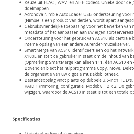
Keuze uit FLAC-, WAV- en AIFF-codecs. Unieke door de g
doelmappen.
Acronova Nimbie AutoLoader USB-ondersteuning voor h
(Nimbie is een product van derden, wordt apart aangesch
Gebruiksvriendelijke toepassing voor het bewerken van 
metadata of het aanpassen aan uw eigen sorteervereis
Ondersteuning voor het gebruik van ACS10 als centrale b
interne opslag van een andere Aurender-muziekserver.
SmartMerge van ACS10 identificeert een op het netwe
X100L en stelt de gebruiker in staat om de inhoud van b
(Opmerking: SmartMerge kan alleen 1+1, één ACS10 en 
Bovendien biedt het hulpprogramma Copy, Move, Delete
de organisatie van uw digitale muziekbibliotheek.
Bestandsopslag vindt plaats op dubbele 3,5-inch HDD's. 
RAID 1 (mirroring) configuratie. Model: 8 TB x 2. De gebr
wijzigen, waardoor de ACS10 in staat is tot een totale o
Specificaties
Materiaal: gefreesd aluminium