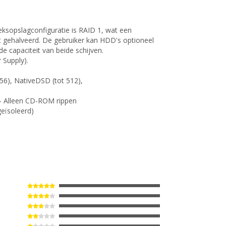
eksopslagconfiguratie is RAID 1, wat een
dt gehalveerd. De gebruiker kan HDD's optioneel
e capaciteit van beide schijven.
 Supply).
256), NativeDSD (tot 512),
 - Alleen CD-ROM rippen
geïsoleerd)