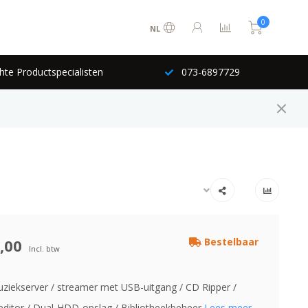
0
NL
hte Productspecialisten
073-6897729
,00
Bestelbaar
Incl. btw
ziekserver / streamer met USB-uitgang / CD Ripper /
ditor / Dual-HDD-opslag / Bibliotheekbeheer
Lees meer..