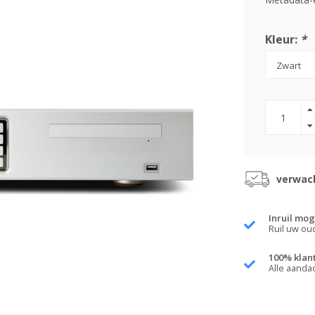
Kleur:
*
verwach
Inruil mog
Ruil uw ou
100% klan
Alle aanda