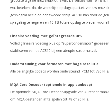
grootste digitale muziekbibliotheken. De versies van 16 TB is i
wat betekent dat de werkelijke opslagcapaciteit van uw muziekb
gespiegeld beeld op een tweede schijf. ACS10 kan door de g
spiegeling te negeren en 16 TB totale opslag te bieden voor el
Lineaire voeding met geïntegreerde UPS
Volledig lineaire voeding plus op "supercondensator" gebase
stabiliseren van de ACS10 bij een abrupte stroomuitval.
Ondersteuning voor formaten met hoge resolutie
Alle belangrijke codecs worden ondersteund. PCM tot 786 kHz/
MQA Core Decoder (optionele in-app aankoop)
De optionele MQA Core Decoder-upgrade van Aurender maakt 
om MQA-bestanden af ​​te spelen tot 48 of 96 kHz.