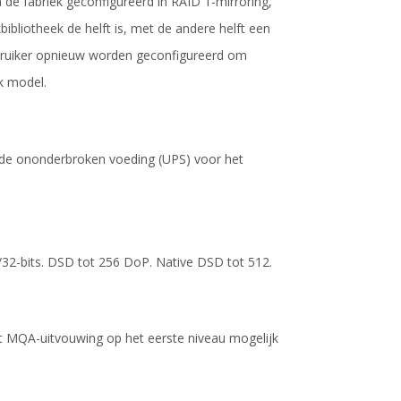
n de fabriek geconfigureerd in RAID 1-mirroring,
ibliotheek de helft is, met de andere helft een
ebruiker opnieuw worden geconfigureerd om
k model.
erde ononderbroken voeding (UPS) voor het
32-bits. DSD tot 256 DoP. Native DSD tot 512.
MQA-uitvouwing op het eerste niveau mogelijk