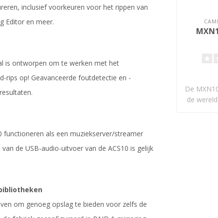
reren, inclusief voorkeuren voor het rippen van
g Editor en meer.
CAM
MXN1
aal is ontworpen om te werken met het
-rips op! Geavanceerde foutdetectie en -
De MXN10-
resultaten.
de wereld
0 functioneren als een muziekserver/streamer
 van de USB-audio-uitvoer van de ACS10 is gelijk
bibliotheken
ijven om genoeg opslag te bieden voor zelfs de