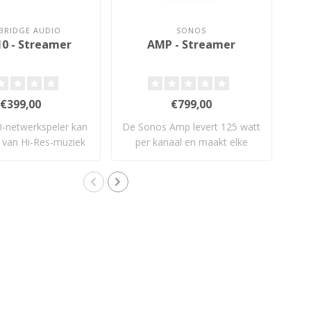
BRIDGE AUDIO
SONOS
0 - Streamer
AMP - Streamer
€399,00
€799,00
netwerkspeler kan
De Sonos Amp levert 125 watt
Met
 van Hi-Res-muziek
per kanaal en maakt elke
naar ..
passie..