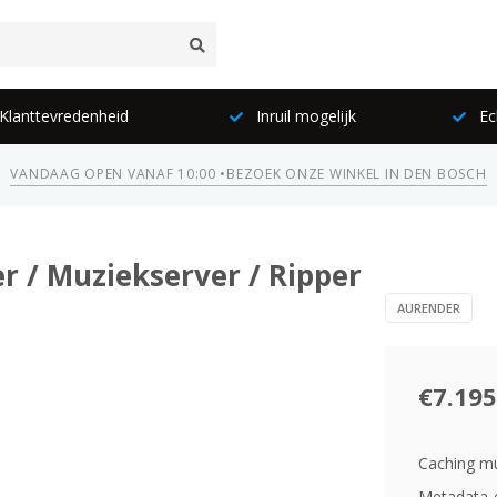
lanttevredenheid
Inruil mogelijk
Ec
VANDAAG OPEN VANAF 10:00 •
BEZOEK ONZE WINKEL IN DEN BOSCH
r / Muziekserver / Ripper
AURENDER
€7.195
Caching mu
Metadata-e