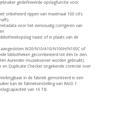
ebruiker gedefinieerde opslagfunctie voor
et onbeheerd rippen van maximaal 100 cd's
aft).
metadata voor het eenvoudig corrigeren van
ten
ibliotheekopslag naast of in plaats van de
rk aangesloten W20/N10/A10/N100H/N100C of
eide bibliotheken gecombineerd tot één te zien.
één Aurender-muziekserver worden gebruikt).
 en Duplicate Checker ongekende controle over
Verkrijgbaar in de fabriek gemonteerd in een
uiker kan de fabrieksinstelling van RAID 1
pslagcapaciteit van 16 TB.