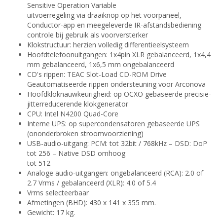
Sensitive Operation Variable
uitvoerregeling via draaiknop op het voorpaneel,
Conductor-app en meegeleverde IR-afstandsbediening
controle bij gebruik als voorversterker
Klokstructuur: herzien volledig differentieelsysteem
Hoofdtelefoonuitgangen: 1x4pin XLR gebalanceerd, 1x4,4
mm gebalanceerd, 1x6,5 mm ongebalanceerd
CD's rippen: TEAC Slot-Load CD-ROM Drive
Geautomatiseerde rippen ondersteuning voor Arconova
Hoofdkloknauwkeurigheid: op OCXO gebaseerde precisie-
jitterreducerende klokgenerator
CPU: Intel N4200 Quad-Core
Interne UPS: op supercondensatoren gebaseerde UPS
(ononderbroken stroomvoorziening)
USB-audio-uitgang: PCM: tot 32bit / 768kHz – DSD: DoP
tot 256 – Native DSD omhoog
tot 512
Analoge audio-uitgangen: ongebalanceerd (RCA): 2.0 of
2.7 Vrms / gebalanceerd (XLR): 4.0 of 5.4
Vrms selecteerbaar
Afmetingen (BHD): 430 x 141 x 355 mm.
Gewicht: 17 kg.