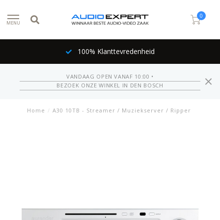
0
MENU
100% Klanttevredenheid
VANDAAG OPEN VANAF 10:00 •
BEZOEK ONZE WINKEL IN DEN BOSCH
Home
/
A30 10TB - Streamer / Muziekserver / Ripper