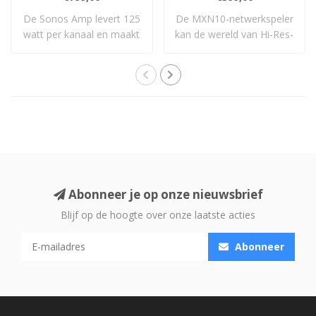
De Sonos Amp levert 125
De MXN10-netwerkspeler
watt per kanaal en maakt
kan de wereld van Hi-Res-
elke passie..
muziek naar ..
Abonneer je op onze nieuwsbrief
Blijf op de hoogte over onze laatste acties
Abonneer