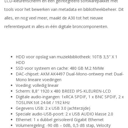
LCD-kleurenscherm en een geïntegreerd softwarepakket met
tools voor het bewerken van metadata en bibliotheekbeheer. Dit
alles, en nog veel meer, maakt de A30 tot het nieuwe
referentiepunt in alles-in-één digitale broncomponenten.
HDD voor opslag van muziekbibliotheek: 10TB 3,5″ X 1
HDD
SSD voor systeem en cache: 480 GB M.2 NVMe
DAC-chipset: AKM AK4497 Dual-Mono-ontwerp met Dual-
Mono lineaire voedingen
Voeding: volledig lineair
Scherm: 8,8″ 1920 x 480 BREED IPS-KLEUREN-LCD
Digitale audio-ingangen: 1xRCA SPDIF, 1 x BNC SPDIF, 2 x
TOSLINK tot 24-bit / 192 kHz
Gegevens USB: 2 x USB 3.0 (achterzijde)
Speciale audio-USB-poort: 2 x USB AUDIO klasse 2.0
Ethernet: 1 x dubbel geïsoleerd Gigabit Ethernet
Volumeregeling: -90 dB – 0dB, 0,5 dB stap, Velocity