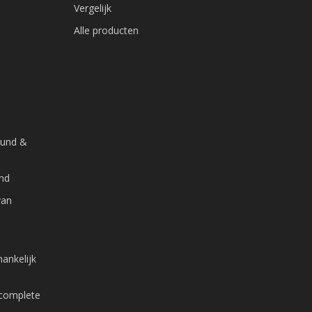
Vergelijk
Alle producten
ound &
and
van
ankelijk
 complete