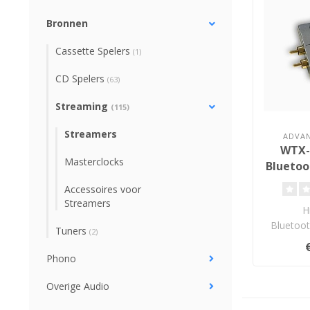
Bronnen
Cassette Spelers
(1)
CD Spelers
(63)
Streaming
(115)
Streamers
ADVAN
WTX-7
Masterclocks
Bluetoo
Accessoires voor
Streamers
H
Bluetoot
Tuners
(2)
resolu
(24
Phono
H
Overige Audio