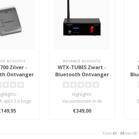
CE ACOUSTIC
ADVANCE ACOUSTIC
00 Zilver -
WTX-TUBES Zwart -
th Ontvanger
Bluetooth Ontvanger
Blu
ighlights:
Highlights:
h aptX 5.0 hoge
Vacuümbuizen in de
tie ontvanger
uitgangstrap
€149,95
€349,00
bit/48kHz)
Bluetooth aptX 5.0 hoge
Wee
ooggek..
resolutie..
Toon
61
-
68
van 68