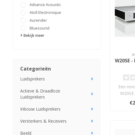
Advance Acoustic
Atoll Electronique
Aurender
Bluesound
Bekijk meer
A
W20SE -
Categorieën
Luidsprekers
Een revo
Actieve & Draadloze
W20SE S
Luidsprekers
Sinds de 
€2
Inbouw Luidsprekers
Versterkers & Receivers
Beeld