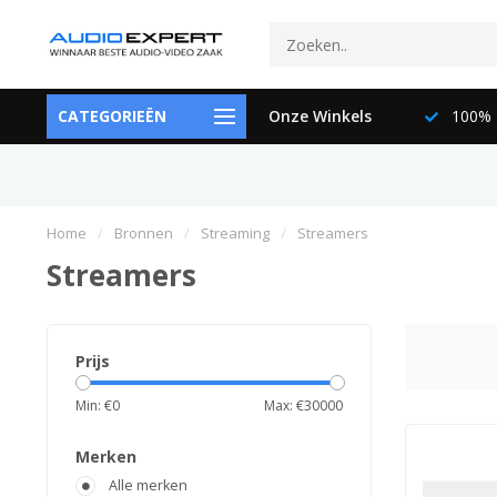
ctspecialisten
CATEGORIEËN
073-6897729
Onze Winkels
100% K
Home
/
Bronnen
/
Streaming
/
Streamers
Streamers
Prijs
Min: €
0
Max: €
30000
Merken
Alle merken