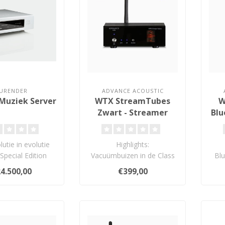
URENDER
ADVANCE ACOUSTIC
 Muziek Server
WTX StreamTubes
W
Zwart - Streamer
Blu
lutie in evolutie
Highlights:
pecial Edition
Vacuümbuizen in de Class
Blu
lancering in 2013
A uitgangstrap
4.500,00
€399,00
heef..
Ondersteunt hoge resoluti..