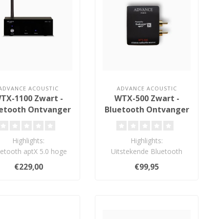
ADVANCE ACOUSTIC
ADVANCE ACOUSTIC
TX-1100 Zwart -
WTX-500 Zwart -
etooth Ontvanger
Bluetooth Ontvanger
Highlights:
Highlights:
etooth aptX 5.0 hoge
Uitstekende Bluetooth
resolutie ontvanger
stereo audio kwaliteit
€229,00
€99,95
(24bit/48kHz)
(16bit/44,1kHz)
Analoge..
Geen ..