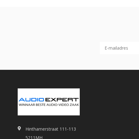
Hinthamerstraat 111-113
5211MH