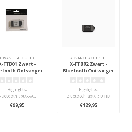
ADVANCE ACOUSTIC
ADVANCE ACOUSTIC
X-FTB01 Zwart -
X-FTB02 Zwart -
etooth Ontvanger
Bluetooth Ontvanger
Highlights:
Highlights:
Bluetooth aptX-AAC
Bluetooth aptX 5.0 HD
(24bit/48kHz)
resolutie (24bit/48kHz)
€99,95
€129,95
rgave in CD-kwaliteit
SPDIF Direct Pat..
SPDIF D..