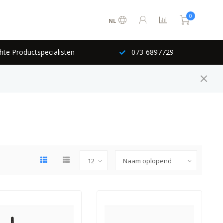
0
NL
hte Productspecialisten
073-6897729