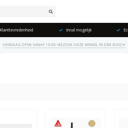
lanttevredenheid
Inruil mogelijk
Ec
VANDAAG OPEN VANAF 10:00 •
BEZOEK ONZE WINKEL IN DEN BOSCH