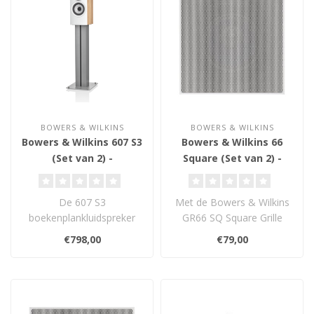
BOWERS & WILKINS
BOWERS & WILKINS
Bowers & Wilkins 607 S3
Bowers & Wilkins 66
(Set van 2) -
Square (Set van 2) -
Boekenplank
Grille Assembly
Luidsprekers
De 607 S3
Met de Bowers & Wilkins
boekenplankluidspreker
GR66 SQ Square Grille
biedt veel meer dan zijn
Assembly maak je ronde
€798,00
€79,00
compacte vorm doet ver..
inbouwluids..