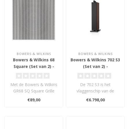
BOWERS & WILKINS
BOWERS & WILKINS
Bowers & Wilkins 68
Bowers & Wilkins 702 S3
Square (Set van 2) -
(Set van 2) -
Grille Assembly
Vloerstaande
Luidsprekers
Met de Bowers & Wilkins
De 702 S3 is het
GR68 SQ Square Grille
vlaggenschip van de
Assembly geef je jouw
nieuwe 700-serie. Een
€89,00
€6.798,00
inbouwluidsp..
hypermoderne luidspre..