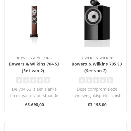
BOWERS & WILKINS
BOWERS & WILKINS
Bowers & Wilkins 704 S3
Bowers & Wilkins 705 S3
(Set van 2) -
(Set van 2) -
Vloerstaande
Boekenplank
Luidsprekers
Luidsprekers
De 704 S3 is een slanke
Deze compromisloze
en elegante vloerstaande
tweewegluidspreker mist
luidspreker die makkelijker
geen enkel muziekdetail...
€3.698,00
€3.198,00
te ..