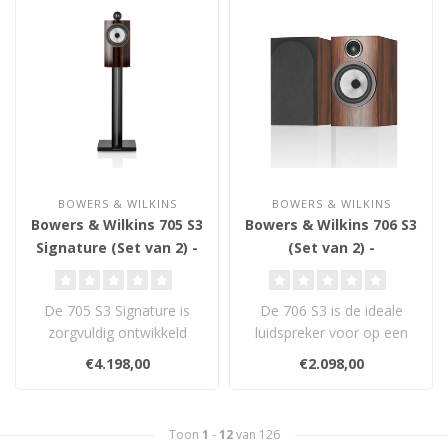
BOWERS & WILKINS
BOWERS & WILKINS
Bowers & Wilkins 705 S3
Bowers & Wilkins 706 S3
Signature (Set van 2) -
(Set van 2) -
Boekenplank
Boekenplank
Luidsprekers
Luidsprekers
De 705 S3 Signature is
De 706 S3 is de ideale
zorgvuldig ontwikkeld
luidspreker voor op een
voor een briljante
standaard, die
€4.198,00
€2.098,00
geluidsweergave ..
schitterende muzie..
Toon
1
-
12
van 126