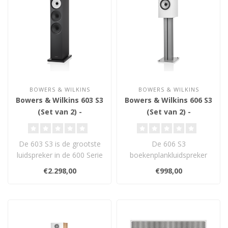
BOWERS & WILKINS
BOWERS & WILKINS
Bowers & Wilkins 603 S3
Bowers & Wilkins 606 S3
(Set van 2) -
(Set van 2) -
Vloerstaande
Boekenplank
Luidsprekers
Luidsprekers
De 603 S3 is de grootste
De 606 S3
luidspreker in de 600 Serie
boekenplankluidspreker
en is ideaal voor een
biedt de ideale combinatie
€2.298,00
€998,00
grote..
van formaat en prest..