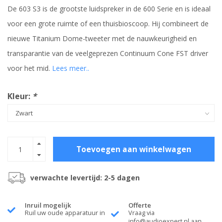
De 603 S3 is de grootste luidspreker in de 600 Serie en is ideaal
voor een grote ruimte of een thuisbioscoop. Hij combineert de
nieuwe Titanium Dome-tweeter met de nauwkeurigheid en
transparantie van de veelgeprezen Continuum Cone FST driver
voor het mid.
Lees meer..
Kleur:
*
Toevoegen aan winkelwagen
verwachte levertijd: 2-5 dagen
Inruil mogelijk
Offerte
Ruil uw oude apparatuur in
Vraag via
info@audioexpert.nl
aan