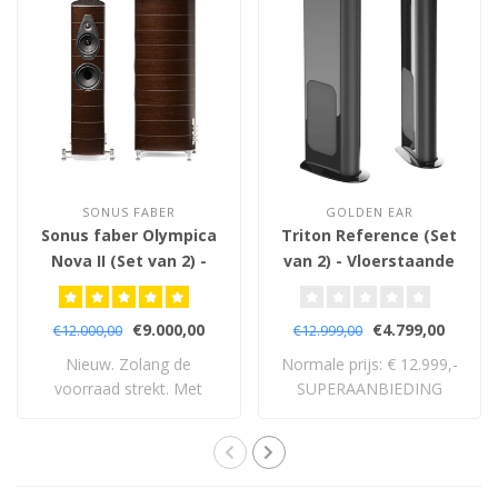
SONUS FABER
GOLDEN EAR
Sonus faber Olympica
Triton Reference (Set
Nova II (Set van 2) -
van 2) - Vloerstaande
Vloerstaande
Luidsprekers
Luidsprekers
€9.000,00
€4.799,00
€12.000,00
€12.999,00
Nieuw. Zolang de
Normale prijs: € 12.999,-
voorraad strekt. Met
SUPERAANBIEDING
volledige 5 jaar garan..