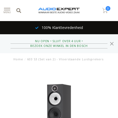
0
MENU
100% Klanttevredenheid
NU OPEN • SLUIT OVER 4 UUR •
BEZOEK ONZE WINKEL IN DEN BOSCH
Home
/
603 S3 (Set van 2) - Vloerstaande Luidsprekers