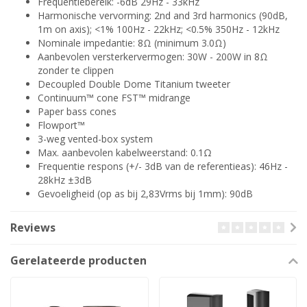
Frequentiebereik: -6dB 29Hz - 33kHz
Harmonische vervorming: 2nd and 3rd harmonics (90dB,
1m on axis); <1% 100Hz - 22kHz; <0.5% 350Hz - 12kHz
Nominale impedantie: 8Ω (minimum 3.0Ω)
Aanbevolen versterkervermogen: 30W - 200W in 8Ω
zonder te clippen
Decoupled Double Dome Titanium tweeter
Continuum™ cone FST™ midrange
Paper bass cones
Flowport™
3-weg vented-box system
Max. aanbevolen kabelweerstand: 0.1Ω
Frequentie respons (+/- 3dB van de referentieas): 46Hz -
28kHz ±3dB
Gevoeligheid (op as bij 2,83Vrms bij 1mm): 90dB
Reviews
Gerelateerde producten