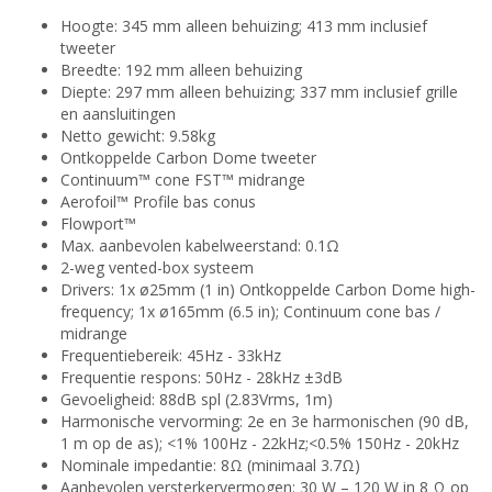
Hoogte: 345 mm alleen behuizing; 413 mm inclusief
tweeter
Breedte: 192 mm alleen behuizing
Diepte: 297 mm alleen behuizing; 337 mm inclusief grille
en aansluitingen
Netto gewicht: 9.58kg
Ontkoppelde Carbon Dome tweeter
Continuum™ cone FST™ midrange
Aerofoil™ Profile bas conus
Flowport™
Max. aanbevolen kabelweerstand: 0.1Ω
2-weg vented-box systeem
Drivers: 1x ø25mm (1 in) Ontkoppelde Carbon Dome high-
frequency; 1x ø165mm (6.5 in); Continuum cone bas /
midrange
Frequentiebereik: 45Hz - 33kHz
Frequentie respons: 50Hz - 28kHz ±3dB
Gevoeligheid: 88dB spl (2.83Vrms, 1m)
Harmonische vervorming: 2e en 3e harmonischen (90 dB,
1 m op de as); <1% 100Hz - 22kHz;<0.5% 150Hz - 20kHz
Nominale impedantie: 8Ω (minimaal 3.7Ω)
Aanbevolen versterkervermogen: 30 W – 120 W in 8 Ω op