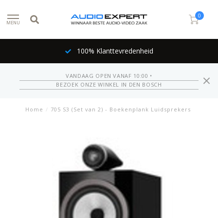
0
MENU
100% Klanttevredenheid
VANDAAG OPEN VANAF 10:00 •
BEZOEK ONZE WINKEL IN DEN BOSCH
Home
/
705 S3 (Set van 2) - Boekenplank Luidsprekers