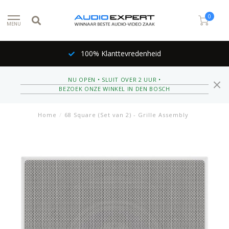
0
MENU
100% Klanttevredenheid
NU OPEN • SLUIT OVER 2 UUR •
BEZOEK ONZE WINKEL IN DEN BOSCH
Home
/
68 Square (Set van 2) - Grille Assembly