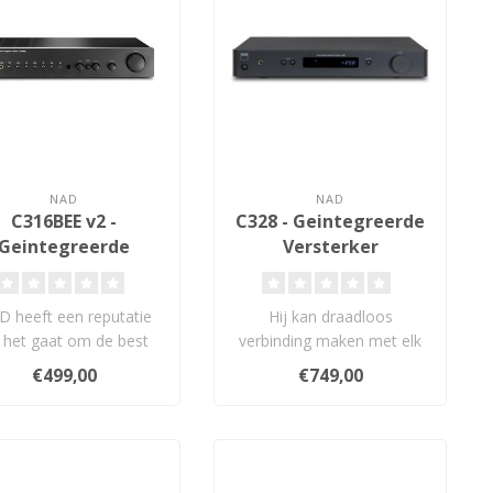
NAD
NAD
C316BEE v2 -
C328 - Geintegreerde
Geintegreerde
Versterker
Versterker
 heeft een reputatie
Hij kan draadloos
s het gaat om de best
verbinding maken met elk
presterende
smartphone-, tablet- of
€499,00
€749,00
udgetversterkers al..
Bluetooth®-a..