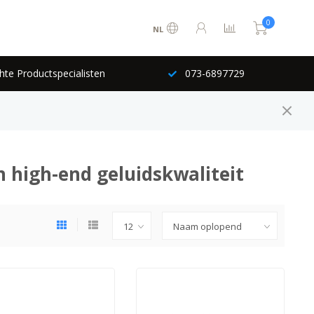
0
NL
hte Productspecialisten
073-6897729
n high-end geluidskwaliteit