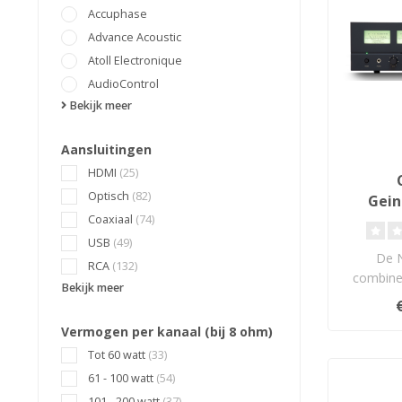
Accuphase
Advance Acoustic
Atoll Electronique
AudioControl
Bekijk meer
Aansluitingen
HDMI
(25)
Optisch
(82)
Gein
Ve
Coaxiaal
(74)
USB
(49)
De 
RCA
(132)
combinee
Bekijk meer
me
connectiv
Vermogen per kanaal (bij 8 ohm)
Tot 60 watt
(33)
61 - 100 watt
(54)
101 - 200 watt
(37)