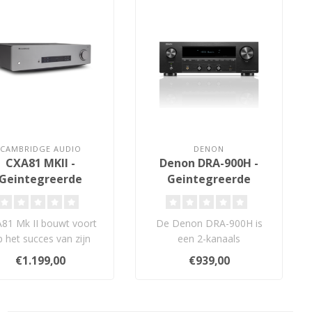
CAMBRIDGE AUDIO
DENON
CXA81 MKII -
Denon DRA-900H -
Geintegreerde
Geintegreerde
Versterker
Versterker
81 Mk II bouwt voort
De Denon DRA-900H is
 het succes van zijn
een 2-kanaals
eermaals bekroonde
stereonetwerkreceiver met
€1.199,00
€939,00
voorgangers. ..
100W per kanaal, HE..