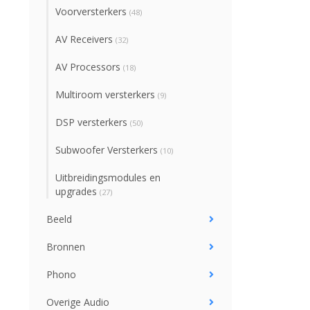
Voorversterkers
(48)
AV Receivers
(32)
AV Processors
(18)
Multiroom versterkers
(9)
DSP versterkers
(50)
Subwoofer Versterkers
(10)
Uitbreidingsmodules en
upgrades
(27)
Beeld
Bronnen
Phono
Overige Audio