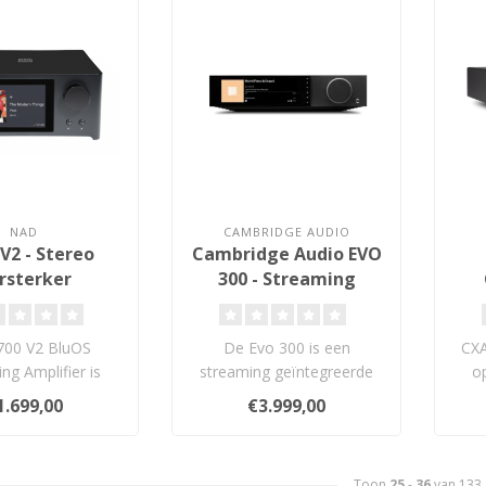
NAD
CAMBRIDGE AUDIO
V2 - Stereo
Cambridge Audio EVO
rsterker
300 - Streaming
Gintegreerde
Versterker
700 V2 BluOS
De Evo 300 is een
CXA
ng Amplifier is
streaming geïntegreerde
op
pen om muziek
versterker met 2×300W
m
1.699,00
€3.999,00
 toegankelijk..
Hypex NCOREx C..
Toon
25
-
36
van 133