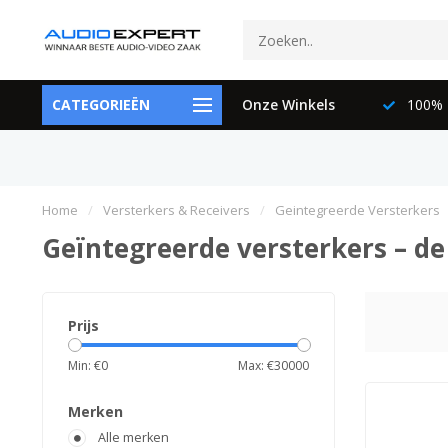
ctspecialisten
CATEGORIEËN
073-6897729
Onze Winkels
100% K
Home
/
Versterkers & Receivers
/
Geintegreerde Versterkers
Geïntegreerde versterkers – de
Prijs
Min: €
0
Max: €
30000
Merken
Alle merken