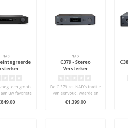
NAD
NAD
Geintegreerde
C379 - Stereo
C38
rsterker
Versterker
voegt een groots
De C 379 zet NAD's traditie
 aan uw favoriete
van eenvoud, waarde en
onnen en brengt
innovatie voort en beschikt
ver
€849,00
€1.399,00
on..
o..
kom