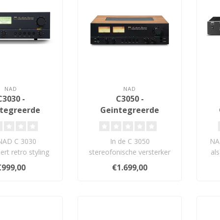
NAD
NAD
C3030 -
C3050 -
tegreerde
Geintegreerde
rsterker
Versterker
NAD C 3030
In de C 3050
NAD
rt retro styling
stereofonische versterker
al
t moderne
ontmoet NAD's 50-jarige
€999,00
€1.699,00
iteit. Met 50 watt
geschiedenis van ..
b
p..