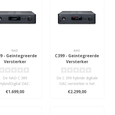
NAD
NAD
9 - Geintegreerde
C399 - Geintegreerde
Versterker
Versterker
De NAD C 389
De C 399 hybride digitale
HybridDigital DAC-
DAC-versterker is het
sterker kan nu en in de
duidelijkste voorbeeld tot
€1.699,00
€2.299,00
ende decennia diene..
nu to..