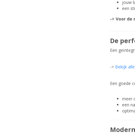
jouw l
een st
-> Voor de 
De perf
Een geïntegre
->
Bekijk all
Een goede co
meer c
een na
optima
Moderne