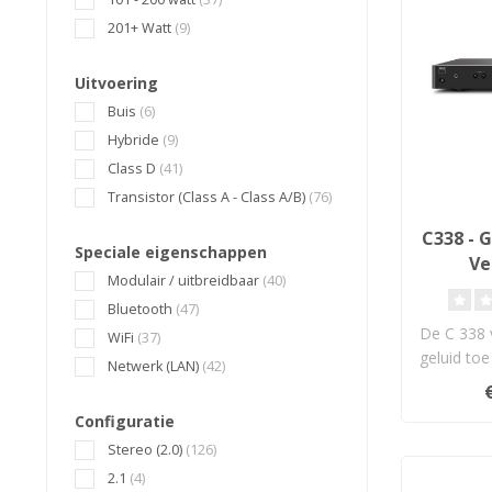
201+ Watt
(9)
Uitvoering
Buis
(6)
Hybride
(9)
Class D
(41)
Transistor (Class A - Class A/B)
(76)
C338 - 
Speciale eigenschappen
Ve
Modulair / uitbreidbaar
(40)
Bluetooth
(47)
De C 338 
WiFi
(37)
geluid toe
Netwerk (LAN)
(42)
muziekbr
Configuratie
Stereo (2.0)
(126)
2.1
(4)