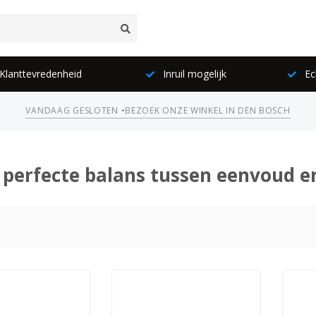
lanttevredenheid
Inruil mogelijk
Ec
VANDAAG GESLOTEN •
BEZOEK ONZE WINKEL IN DEN BOSCH
 perfecte balans tussen eenvoud e