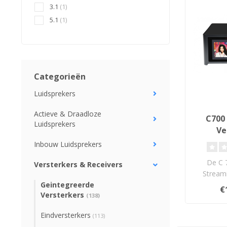
3.1
(1)
5.1
(1)
Categorieën
Luidsprekers
Actieve & Draadloze
C700 
Luidsprekers
Ve
Inbouw Luidsprekers
De C 
Versterkers & Receivers
Streami
ontwor
Geintegreerde
€
Versterkers
direct
(138)
Eindversterkers
(113)